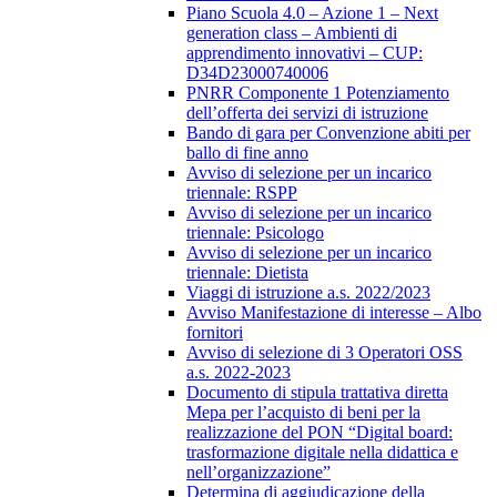
Piano Scuola 4.0 – Azione 1 – Next
generation class – Ambienti di
apprendimento innovativi – CUP:
D34D23000740006
PNRR Componente 1 Potenziamento
dell’offerta dei servizi di istruzione
Bando di gara per Convenzione abiti per
ballo di fine anno
Avviso di selezione per un incarico
triennale: RSPP
Avviso di selezione per un incarico
triennale: Psicologo
Avviso di selezione per un incarico
triennale: Dietista
Viaggi di istruzione a.s. 2022/2023
Avviso Manifestazione di interesse – Albo
fornitori
Avviso di selezione di 3 Operatori OSS
a.s. 2022-2023
Documento di stipula trattativa diretta
Mepa per l’acquisto di beni per la
realizzazione del PON “Digital board:
trasformazione digitale nella didattica e
nell’organizzazione”
Determina di aggiudicazione della