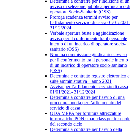
Determina a contrarre per l’indizione di un
avviso di selezione pubblica per incarico di
operatore Socio-Sanitario (OSS)
Proroga scadenza termini avviso per
l’affidamento servizio di cassa 01/01/2021-
31/12/2024
Verbale apertura buste e aggiudicazione
avviso per il conferimento tra il personale
interno di un incarico di operatore socio-
sanitario (OSS)
Nomina commissione giudicatrice avviso
per il conferimento tra il personale interno
di un incarico di operatore socio-sanitario
(OSS)
Determina e contratto registro elettronico e
suite amministrativa – anno 2021
Avviso per l’affidamento servizio di cassa
01/01/2021- 31/12/2024
Determina a contrarre per l’avvio di una
procedura aperta per l’affidamento del
servizio di cassa
ODA MEPA per fornitura attrezzature
informatiche PON smart class per le scuole
del secondo ciclo
Determina a contrarre per l’avvio della