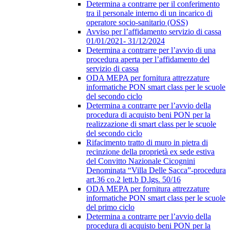
Determina a contrarre per il conferimento
tra il personale interno di un incarico di
operatore socio-sanitario (OSS)
Avviso per l’affidamento servizio di cassa
01/01/2021- 31/12/2024
Determina a contrarre per l’avvio di una
procedura aperta per l’affidamento del
servizio di cassa
ODA MEPA per fornitura attrezzature
informatiche PON smart class per le scuole
del secondo ciclo
Determina a contrarre per l’avvio della
procedura di acquisto beni PON per la
realizzazione di smart class per le scuole
del secondo ciclo
Rifacimento tratto di muro in pietra di
recinzione della proprietà ex sede estiva
del Convitto Nazionale Cicognini
Denominata “Villa Delle Sacca”-procedura
art.36 co.2 lett.b D.lgs. 50/16
ODA MEPA per fornitura attrezzature
informatiche PON smart class per le scuole
del primo ciclo
Determina a contrarre per l’avvio della
procedura di acquisto beni PON per la