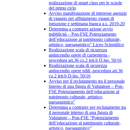
realizzazione di smart class per le scuole
del primo ciclo
Avviso manifestazione di interesse agenzie
di viaggio per affidamento viaggi di
istruzione e settimana bianca a.s. 2019-20
Determina a contrarre azione avvio
pubblicità – Pon-FSE Potenziamento
dell’educazione al patrimonio culturale,
artistico, paesaggistico” Liceo Scientifico
Realizzazione scala di sicurezza
antincendio opere di carpenteria -
procedura art.36 co.2 lett.b D.lgs. 50/16
Realizzazione scala di sicurezza
antincendio opere edili -procedura art.36
co.2 lett.b D.lgs. 50/16
Avviso per il reclutamento tra il personale
interno di una figura di Valutatore – Pon-
FSE Potenziamento dell’educazione al
patrimonio culturale, artistico,
paesaggistico”
Determina a contrarre per reclutamento tra
il personale interno di una figura di
Valutatore – Pon-FSE “Potenziamento
dell’educazione al patrimonio culturale,
artistico, paesaggistico”