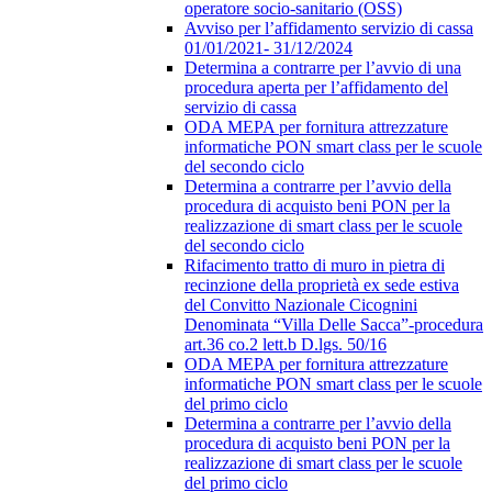
operatore socio-sanitario (OSS)
Avviso per l’affidamento servizio di cassa
01/01/2021- 31/12/2024
Determina a contrarre per l’avvio di una
procedura aperta per l’affidamento del
servizio di cassa
ODA MEPA per fornitura attrezzature
informatiche PON smart class per le scuole
del secondo ciclo
Determina a contrarre per l’avvio della
procedura di acquisto beni PON per la
realizzazione di smart class per le scuole
del secondo ciclo
Rifacimento tratto di muro in pietra di
recinzione della proprietà ex sede estiva
del Convitto Nazionale Cicognini
Denominata “Villa Delle Sacca”-procedura
art.36 co.2 lett.b D.lgs. 50/16
ODA MEPA per fornitura attrezzature
informatiche PON smart class per le scuole
del primo ciclo
Determina a contrarre per l’avvio della
procedura di acquisto beni PON per la
realizzazione di smart class per le scuole
del primo ciclo