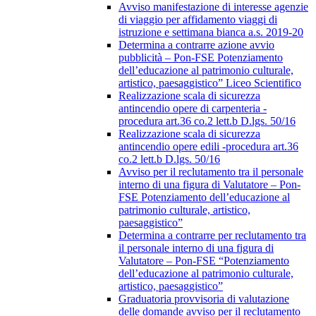
Avviso manifestazione di interesse agenzie
di viaggio per affidamento viaggi di
istruzione e settimana bianca a.s. 2019-20
Determina a contrarre azione avvio
pubblicità – Pon-FSE Potenziamento
dell’educazione al patrimonio culturale,
artistico, paesaggistico” Liceo Scientifico
Realizzazione scala di sicurezza
antincendio opere di carpenteria -
procedura art.36 co.2 lett.b D.lgs. 50/16
Realizzazione scala di sicurezza
antincendio opere edili -procedura art.36
co.2 lett.b D.lgs. 50/16
Avviso per il reclutamento tra il personale
interno di una figura di Valutatore – Pon-
FSE Potenziamento dell’educazione al
patrimonio culturale, artistico,
paesaggistico”
Determina a contrarre per reclutamento tra
il personale interno di una figura di
Valutatore – Pon-FSE “Potenziamento
dell’educazione al patrimonio culturale,
artistico, paesaggistico”
Graduatoria provvisoria di valutazione
delle domande avviso per il reclutamento