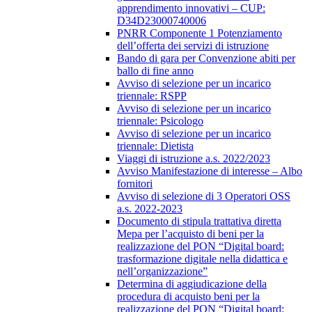
apprendimento innovativi – CUP:
D34D23000740006
PNRR Componente 1 Potenziamento
dell’offerta dei servizi di istruzione
Bando di gara per Convenzione abiti per
ballo di fine anno
Avviso di selezione per un incarico
triennale: RSPP
Avviso di selezione per un incarico
triennale: Psicologo
Avviso di selezione per un incarico
triennale: Dietista
Viaggi di istruzione a.s. 2022/2023
Avviso Manifestazione di interesse – Albo
fornitori
Avviso di selezione di 3 Operatori OSS
a.s. 2022-2023
Documento di stipula trattativa diretta
Mepa per l’acquisto di beni per la
realizzazione del PON “Digital board:
trasformazione digitale nella didattica e
nell’organizzazione”
Determina di aggiudicazione della
procedura di acquisto beni per la
realizzazione del PON “Digital board: