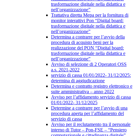
trasformazione digitale nella didattica e
nell’organizzazione”
Trattativa diretta Mepa per la fornitura di
monitor interattivi Pon “Digital board:
trasformazione digitale nella didattica e
nell’organizzazione”
Determina a contrarre per l’avvio della
procedura di acquisto beni per la
realizzazione del PON “Digital board:
trasformazione digitale nella didattica e
nell’organizzazione”
Avviso di selezione di 2 Operatori OSS
a.s. 2021-2022
servizio di cassa 01/01/2022- 31/12/2025:
determina di aggiudicazione
Determina e contratto registro elettronico e
suite amministrativa – anno 2022
Avviso per l’affidamento servizio di cassa
01/01/2022- 31/12/2025
Determine a contrarre per l’avvio di una
procedura aperta per l’affidamento del
servizio di cassa
Avviso per il reclutamento tra il personale
interno di Tutor – Pon-FSE – “Pensiero
computazionale e cittadinanza digitale”