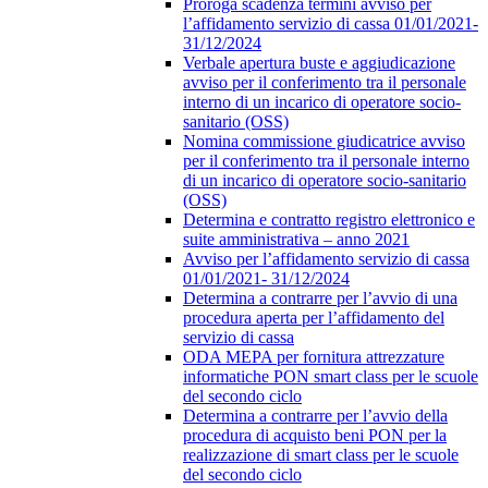
Proroga scadenza termini avviso per
l’affidamento servizio di cassa 01/01/2021-
31/12/2024
Verbale apertura buste e aggiudicazione
avviso per il conferimento tra il personale
interno di un incarico di operatore socio-
sanitario (OSS)
Nomina commissione giudicatrice avviso
per il conferimento tra il personale interno
di un incarico di operatore socio-sanitario
(OSS)
Determina e contratto registro elettronico e
suite amministrativa – anno 2021
Avviso per l’affidamento servizio di cassa
01/01/2021- 31/12/2024
Determina a contrarre per l’avvio di una
procedura aperta per l’affidamento del
servizio di cassa
ODA MEPA per fornitura attrezzature
informatiche PON smart class per le scuole
del secondo ciclo
Determina a contrarre per l’avvio della
procedura di acquisto beni PON per la
realizzazione di smart class per le scuole
del secondo ciclo