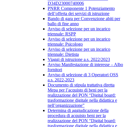
D34D23000740006
PNRR Componente 1 Potenziamento
dell’offerta dei servizi di istruzione
Bando di gara per Convenzione abiti per
ballo di fine anno
Avviso di selezione per un incarico
triennale: RSPP
Avviso di selezione per un incarico
triennale: Psicologo
Avviso di selezione per un incarico
triennale: Dietista
Viaggi di istruzione a.s. 2022/2023
Avviso Manifestazione di interesse – Albo
fornitori
Avviso di selezione di 3 Operatori OSS
a.s. 2022-2023
Documento di stipula trattativa diretta
Mepa per l’acquisto di beni per la
realizzazione del PON “Digital board:
trasformazione digitale nella didattica e
nell’organizzazione”
Determina di aggiudicazione della
procedura di acquisto beni per la
realizzazione del PON “Digital board:
trasformazione digitale nella didattica e