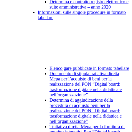
Determina e contratto registro elettronico e
suite amministrativa – anno 2020
Informazioni sulle singole procedure in formato
tabellare
Elenco gare pubblicate in formato tabellare
Documento di stipula trattativa diretta
Mepa per l’acquisto di beni per la
realizzazione del PON “Digital board:
trasformazione digitale nella didattica e
nell’organizzazione”
Determina di aggiudicazione della
procedura di acquisto beni per la
realizzazione del PON “Digital board:
trasformazione digitale nella didattica e
nell’organizzazione”
Trattativa diretta Mepa per la fornitura di
monitor interattivi Pon “Digital board: