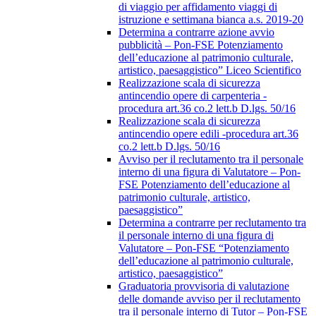
di viaggio per affidamento viaggi di
istruzione e settimana bianca a.s. 2019-20
Determina a contrarre azione avvio
pubblicità – Pon-FSE Potenziamento
dell’educazione al patrimonio culturale,
artistico, paesaggistico” Liceo Scientifico
Realizzazione scala di sicurezza
antincendio opere di carpenteria -
procedura art.36 co.2 lett.b D.lgs. 50/16
Realizzazione scala di sicurezza
antincendio opere edili -procedura art.36
co.2 lett.b D.lgs. 50/16
Avviso per il reclutamento tra il personale
interno di una figura di Valutatore – Pon-
FSE Potenziamento dell’educazione al
patrimonio culturale, artistico,
paesaggistico”
Determina a contrarre per reclutamento tra
il personale interno di una figura di
Valutatore – Pon-FSE “Potenziamento
dell’educazione al patrimonio culturale,
artistico, paesaggistico”
Graduatoria provvisoria di valutazione
delle domande avviso per il reclutamento
tra il personale interno di Tutor – Pon-FSE