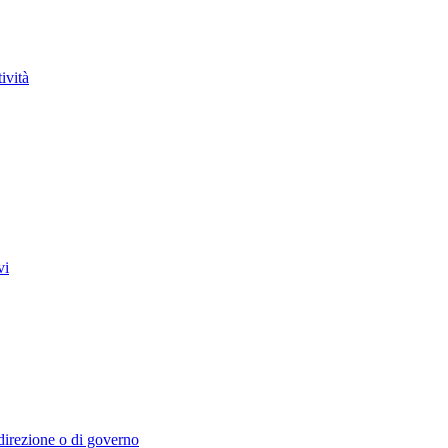
ività
vi
i direzione o di governo