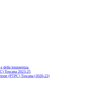
 e della trasparenza
PC) Toscana 2023-25
ruzione (PTPC) Toscana (2020-22)