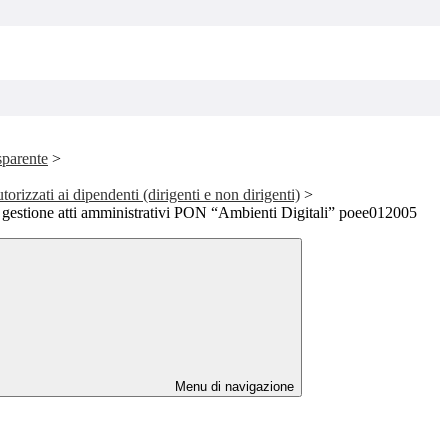
sparente
>
utorizzati ai dipendenti (dirigenti e non dirigenti)
>
r gestione atti amministrativi PON “Ambienti Digitali” poee012005
Menu di navigazione