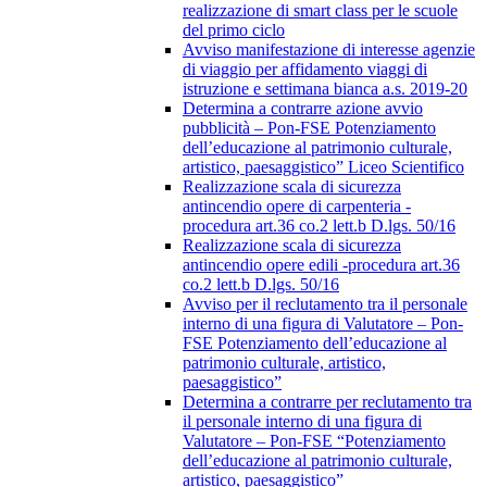
realizzazione di smart class per le scuole
del primo ciclo
Avviso manifestazione di interesse agenzie
di viaggio per affidamento viaggi di
istruzione e settimana bianca a.s. 2019-20
Determina a contrarre azione avvio
pubblicità – Pon-FSE Potenziamento
dell’educazione al patrimonio culturale,
artistico, paesaggistico” Liceo Scientifico
Realizzazione scala di sicurezza
antincendio opere di carpenteria -
procedura art.36 co.2 lett.b D.lgs. 50/16
Realizzazione scala di sicurezza
antincendio opere edili -procedura art.36
co.2 lett.b D.lgs. 50/16
Avviso per il reclutamento tra il personale
interno di una figura di Valutatore – Pon-
FSE Potenziamento dell’educazione al
patrimonio culturale, artistico,
paesaggistico”
Determina a contrarre per reclutamento tra
il personale interno di una figura di
Valutatore – Pon-FSE “Potenziamento
dell’educazione al patrimonio culturale,
artistico, paesaggistico”