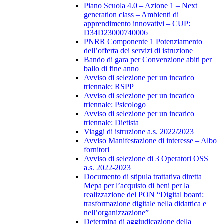
Piano Scuola 4.0 – Azione 1 – Next
generation class – Ambienti di
apprendimento innovativi – CUP:
D34D23000740006
PNRR Componente 1 Potenziamento
dell’offerta dei servizi di istruzione
Bando di gara per Convenzione abiti per
ballo di fine anno
Avviso di selezione per un incarico
triennale: RSPP
Avviso di selezione per un incarico
triennale: Psicologo
Avviso di selezione per un incarico
triennale: Dietista
Viaggi di istruzione a.s. 2022/2023
Avviso Manifestazione di interesse – Albo
fornitori
Avviso di selezione di 3 Operatori OSS
a.s. 2022-2023
Documento di stipula trattativa diretta
Mepa per l’acquisto di beni per la
realizzazione del PON “Digital board:
trasformazione digitale nella didattica e
nell’organizzazione”
Determina di aggiudicazione della