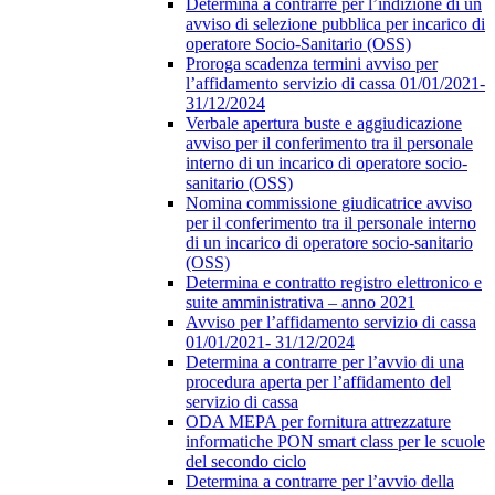
Determina a contrarre per l’indizione di un
avviso di selezione pubblica per incarico di
operatore Socio-Sanitario (OSS)
Proroga scadenza termini avviso per
l’affidamento servizio di cassa 01/01/2021-
31/12/2024
Verbale apertura buste e aggiudicazione
avviso per il conferimento tra il personale
interno di un incarico di operatore socio-
sanitario (OSS)
Nomina commissione giudicatrice avviso
per il conferimento tra il personale interno
di un incarico di operatore socio-sanitario
(OSS)
Determina e contratto registro elettronico e
suite amministrativa – anno 2021
Avviso per l’affidamento servizio di cassa
01/01/2021- 31/12/2024
Determina a contrarre per l’avvio di una
procedura aperta per l’affidamento del
servizio di cassa
ODA MEPA per fornitura attrezzature
informatiche PON smart class per le scuole
del secondo ciclo
Determina a contrarre per l’avvio della