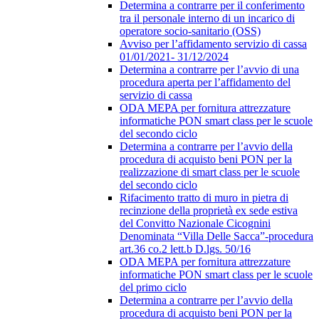
Determina a contrarre per il conferimento
tra il personale interno di un incarico di
operatore socio-sanitario (OSS)
Avviso per l’affidamento servizio di cassa
01/01/2021- 31/12/2024
Determina a contrarre per l’avvio di una
procedura aperta per l’affidamento del
servizio di cassa
ODA MEPA per fornitura attrezzature
informatiche PON smart class per le scuole
del secondo ciclo
Determina a contrarre per l’avvio della
procedura di acquisto beni PON per la
realizzazione di smart class per le scuole
del secondo ciclo
Rifacimento tratto di muro in pietra di
recinzione della proprietà ex sede estiva
del Convitto Nazionale Cicognini
Denominata “Villa Delle Sacca”-procedura
art.36 co.2 lett.b D.lgs. 50/16
ODA MEPA per fornitura attrezzature
informatiche PON smart class per le scuole
del primo ciclo
Determina a contrarre per l’avvio della
procedura di acquisto beni PON per la