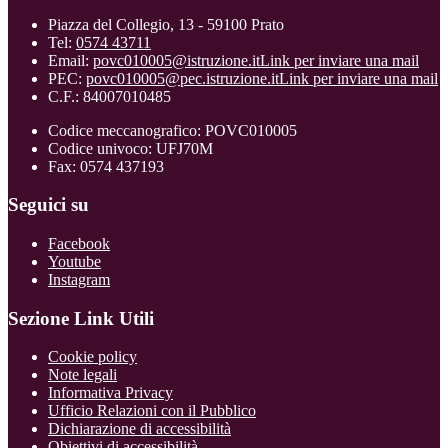
Piazza del Collegio, 13 - 59100 Prato
Tel:
0574 43711
Email:
povc010005@istruzione.it
Link per inviare una mail
PEC:
povc010005@pec.istruzione.it
Link per inviare una mail
C.F.: 84007010485
Codice meccanografico: POVC010005
Codice univoco: UFJ70M
Fax: 0574 437193
Seguici su
Facebook
Youtube
Instagram
Sezione Link Utili
Cookie policy
Note legali
Informativa Privacy
Ufficio Relazioni con il Pubblico
Dichiarazione di accessibilità
Obiettivi di accessibilità