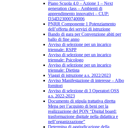
Piano Scuola 4.0 – Azione 1 – Next
generation class – Ambienti di
apprendimento innovativi – CUP:
D34D23000740006
PNRR Componente 1 Potenziamento
dell’offerta dei servizi di istruzione
Bando di gara per Convenzione abiti per
ballo di fine anno
Avviso di selezione per un incarico
triennale: RSPP
Avviso di selezione per un incarico
triennale: Psicologo
Avviso di selezione per un incarico
triennale: Dietista
Viaggi di istruzione a.s. 2022/2023
Avviso Manifestazione di interesse – Albo
fornitori
Avviso di selezione di 3 Operatori OSS
a.s. 2022-2023
Documento di stipula trattativa diretta
Mepa per l’acquisto di beni per la
realizzazione del PON “Digital board:
trasformazione digitale nella didattica e
nell’organizzazione”
Determina di aggiudicazione della