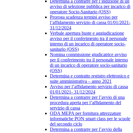
Determina a contrarre per l’indizione di un
avviso di selezione pubblica per incarico di
operatore Socio-Sanitario (OSS)
Proroga scadenza termini avviso per
l’affidamento servizio di cassa 01/01/2021-
31/12/2024
Verbale apertura buste e aggiudicazione
avviso per il conferimento tra il personale
interno di un incarico di operatore socio-
sanitario (OSS)
Nomina commissione giudicatrice avviso
per il conferimento tra il personale interno
di un incarico di operatore socio-sanitario
(OSS)
Determina e contratto registro elettronico e
suite amministrativa – anno 2021
Avviso per l’affidamento servizio di cassa
01/01/2021- 31/12/2024
Determina a contrarre per l’avvio di una
procedura aperta per l’affidamento del
servizio di cassa
ODA MEPA per fornitura attrezzature
informatiche PON smart class per le scuole
del secondo ciclo
Determina a contrarre per l’avvio della