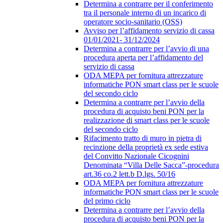
Determina a contrarre per il conferimento
tra il personale interno di un incarico di
operatore socio-sanitario (OSS)
Avviso per l’affidamento servizio di cassa
01/01/2021- 31/12/2024
Determina a contrarre per l’avvio di una
procedura aperta per l’affidamento del
servizio di cassa
ODA MEPA per fornitura attrezzature
informatiche PON smart class per le scuole
del secondo ciclo
Determina a contrarre per l’avvio della
procedura di acquisto beni PON per la
realizzazione di smart class per le scuole
del secondo ciclo
Rifacimento tratto di muro in pietra di
recinzione della proprietà ex sede estiva
del Convitto Nazionale Cicognini
Denominata “Villa Delle Sacca”-procedura
art.36 co.2 lett.b D.lgs. 50/16
ODA MEPA per fornitura attrezzature
informatiche PON smart class per le scuole
del primo ciclo
Determina a contrarre per l’avvio della
procedura di acquisto beni PON per la