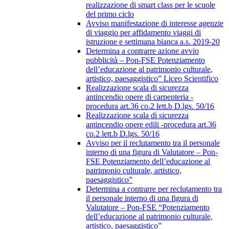
realizzazione di smart class per le scuole
del primo ciclo
Avviso manifestazione di interesse agenzie
di viaggio per affidamento viaggi di
istruzione e settimana bianca a.s. 2019-20
Determina a contrarre azione avvio
pubblicità – Pon-FSE Potenziamento
dell’educazione al patrimonio culturale,
artistico, paesaggistico” Liceo Scientifico
Realizzazione scala di sicurezza
antincendio opere di carpenteria -
procedura art.36 co.2 lett.b D.lgs. 50/16
Realizzazione scala di sicurezza
antincendio opere edili -procedura art.36
co.2 lett.b D.lgs. 50/16
Avviso per il reclutamento tra il personale
interno di una figura di Valutatore – Pon-
FSE Potenziamento dell’educazione al
patrimonio culturale, artistico,
paesaggistico”
Determina a contrarre per reclutamento tra
il personale interno di una figura di
Valutatore – Pon-FSE “Potenziamento
dell’educazione al patrimonio culturale,
artistico, paesaggistico”