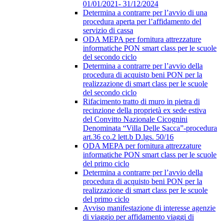
01/01/2021- 31/12/2024
Determina a contrarre per l’avvio di una
procedura aperta per l’affidamento del
servizio di cassa
ODA MEPA per fornitura attrezzature
informatiche PON smart class per le scuole
del secondo ciclo
Determina a contrarre per l’avvio della
procedura di acquisto beni PON per la
realizzazione di smart class per le scuole
del secondo ciclo
Rifacimento tratto di muro in pietra di
recinzione della proprietà ex sede estiva
del Convitto Nazionale Cicognini
Denominata “Villa Delle Sacca”-procedura
art.36 co.2 lett.b D.lgs. 50/16
ODA MEPA per fornitura attrezzature
informatiche PON smart class per le scuole
del primo ciclo
Determina a contrarre per l’avvio della
procedura di acquisto beni PON per la
realizzazione di smart class per le scuole
del primo ciclo
Avviso manifestazione di interesse agenzie
di viaggio per affidamento viaggi di