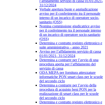
l’affidamento servizio di cassa 01/01/2021-
31/12/2024
Verbale apertura buste e aggiudicazione
avviso per il conferimento tra il personale
interno di un incarico di operatore socio-
sanitario (OSS)
Nomina commissione giudicatrice avviso
per il conferimento tra il personale interno
di un incarico di operatore socio-sanitario
(OSS)
Determina e contratto registro elettronico e
suite amministrativa – anno 2021
Avviso per l’affidamento servizio di cassa
01/01/2021- 31/12/2024
Determina a contrarre per l’avvio di una
procedura aperta per l’affidamento del
servizio di cassa
ODA MEPA per fornitura attrezzature
informatiche PON smart class per le scuole
del secondo ciclo
Determina a contrarre per l’avvio della
procedura di acquisto beni PON per la
realizzazione di smart class per le scuole
del secondo ciclo
Determina e contratto registro elettronico e