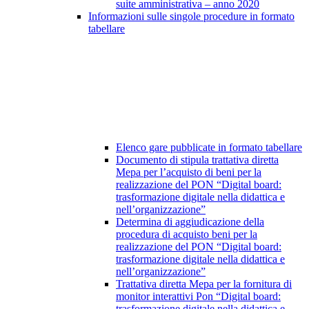
suite amministrativa – anno 2020
Informazioni sulle singole procedure in formato
tabellare
Elenco gare pubblicate in formato tabellare
Documento di stipula trattativa diretta
Mepa per l’acquisto di beni per la
realizzazione del PON “Digital board:
trasformazione digitale nella didattica e
nell’organizzazione”
Determina di aggiudicazione della
procedura di acquisto beni per la
realizzazione del PON “Digital board:
trasformazione digitale nella didattica e
nell’organizzazione”
Trattativa diretta Mepa per la fornitura di
monitor interattivi Pon “Digital board:
trasformazione digitale nella didattica e