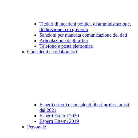
Titolari di incarichi politici, di amministrazione,
di direzione o di governo
Sanzioni per mancata comunicazione dei dati
Articolazione degli uffici
Telefono e posta elettronica
Consulenti e collaboratori
Esperti esterni e consulenti liberi professionisti
dal 2021
Esperti Esterni 2020
Esperti Esterni 2019
Personale