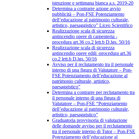
istruzione e settimana bianca a.s. 2019-20
Determina a contrarre azione avvio
pubblicità – Pon-FSE Potenziamento
dell’educazione al patrimonio culturale,
artistico, paesaggistico” Liceo Scientifico
Realizzazione scala di sicurezza
antincendio opere di carpenteria -
procedura art.36 co.2 lett.b D.lgs. 50/16
Realizzazione scala di sicurezza
antincendio opere edili -procedura art.36
co.2 lett.b D.lgs. 50/16
Avviso per il reclutamento tra il personale
interno di una figura di Valutatore – Pon-
FSE Potenziamento dell’educazione al
patrimonio culturale, artistico,
paesaggistico”
Determina a contrarre per reclutamento tra
il personale interno di una figura di
Valutatore – Pon-FSE “Potenziamento
dell’educazione al patrimonio culturale,
artistico, paesaggistico”
Graduatoria provvisoria di valutazione
delle domande avviso per il reclutamento
tra il personale interno di Tutor – Pon-FSE
Potenziamento dell’educazione al