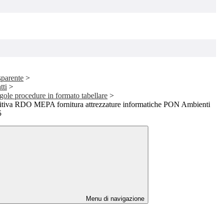
sparente
>
tti
>
ngole procedure in formato tabellare
>
itiva RDO MEPA fornitura attrezzature informatiche PON Ambienti
5
Menu di navigazione