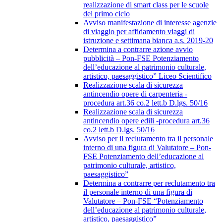
realizzazione di smart class per le scuole
del primo ciclo
Avviso manifestazione di interesse agenzie
di viaggio per affidamento viaggi di
istruzione e settimana bianca a.s. 2019-20
Determina a contrarre azione avvio
pubblicità – Pon-FSE Potenziamento
dell’educazione al patrimonio culturale,
artistico, paesaggistico” Liceo Scientifico
Realizzazione scala di sicurezza
antincendio opere di carpenteria -
procedura art.36 co.2 lett.b D.lgs. 50/16
Realizzazione scala di sicurezza
antincendio opere edili -procedura art.36
co.2 lett.b D.lgs. 50/16
Avviso per il reclutamento tra il personale
interno di una figura di Valutatore – Pon-
FSE Potenziamento dell’educazione al
patrimonio culturale, artistico,
paesaggistico”
Determina a contrarre per reclutamento tra
il personale interno di una figura di
Valutatore – Pon-FSE “Potenziamento
dell’educazione al patrimonio culturale,
artistico, paesaggistico”