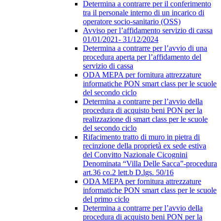
Determina a contrarre per il conferimento
tra il personale interno di un incarico di
operatore socio-sanitario (OSS)
Avviso per l’affidamento servizio di cassa
01/01/2021- 31/12/2024
Determina a contrarre per l’avvio di una
procedura aperta per l’affidamento del
servizio di cassa
ODA MEPA per fornitura attrezzature
informatiche PON smart class per le scuole
del secondo ciclo
Determina a contrarre per l’avvio della
procedura di acquisto beni PON per la
realizzazione di smart class per le scuole
del secondo ciclo
Rifacimento tratto di muro in pietra di
recinzione della proprietà ex sede estiva
del Convitto Nazionale Cicognini
Denominata “Villa Delle Sacca”-procedura
art.36 co.2 lett.b D.lgs. 50/16
ODA MEPA per fornitura attrezzature
informatiche PON smart class per le scuole
del primo ciclo
Determina a contrarre per l’avvio della
procedura di acquisto beni PON per la