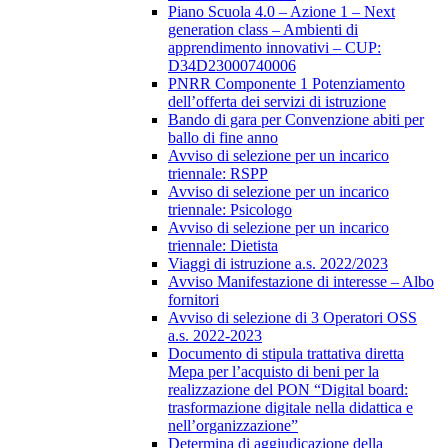
Piano Scuola 4.0 – Azione 1 – Next
generation class – Ambienti di
apprendimento innovativi – CUP:
D34D23000740006
PNRR Componente 1 Potenziamento
dell’offerta dei servizi di istruzione
Bando di gara per Convenzione abiti per
ballo di fine anno
Avviso di selezione per un incarico
triennale: RSPP
Avviso di selezione per un incarico
triennale: Psicologo
Avviso di selezione per un incarico
triennale: Dietista
Viaggi di istruzione a.s. 2022/2023
Avviso Manifestazione di interesse – Albo
fornitori
Avviso di selezione di 3 Operatori OSS
a.s. 2022-2023
Documento di stipula trattativa diretta
Mepa per l’acquisto di beni per la
realizzazione del PON “Digital board:
trasformazione digitale nella didattica e
nell’organizzazione”
Determina di aggiudicazione della