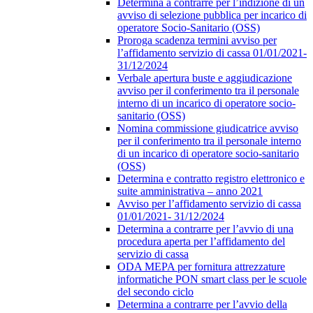
Determina a contrarre per l’indizione di un
avviso di selezione pubblica per incarico di
operatore Socio-Sanitario (OSS)
Proroga scadenza termini avviso per
l’affidamento servizio di cassa 01/01/2021-
31/12/2024
Verbale apertura buste e aggiudicazione
avviso per il conferimento tra il personale
interno di un incarico di operatore socio-
sanitario (OSS)
Nomina commissione giudicatrice avviso
per il conferimento tra il personale interno
di un incarico di operatore socio-sanitario
(OSS)
Determina e contratto registro elettronico e
suite amministrativa – anno 2021
Avviso per l’affidamento servizio di cassa
01/01/2021- 31/12/2024
Determina a contrarre per l’avvio di una
procedura aperta per l’affidamento del
servizio di cassa
ODA MEPA per fornitura attrezzature
informatiche PON smart class per le scuole
del secondo ciclo
Determina a contrarre per l’avvio della