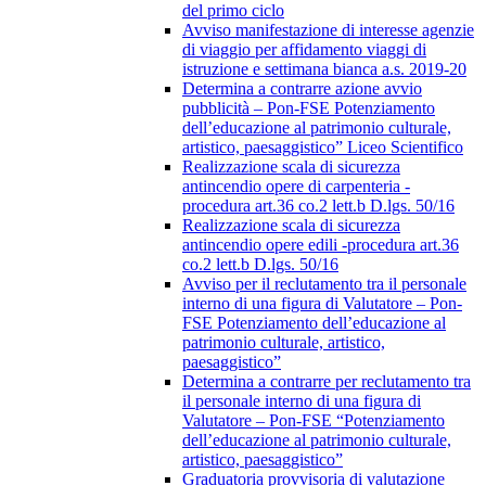
del primo ciclo
Avviso manifestazione di interesse agenzie
di viaggio per affidamento viaggi di
istruzione e settimana bianca a.s. 2019-20
Determina a contrarre azione avvio
pubblicità – Pon-FSE Potenziamento
dell’educazione al patrimonio culturale,
artistico, paesaggistico” Liceo Scientifico
Realizzazione scala di sicurezza
antincendio opere di carpenteria -
procedura art.36 co.2 lett.b D.lgs. 50/16
Realizzazione scala di sicurezza
antincendio opere edili -procedura art.36
co.2 lett.b D.lgs. 50/16
Avviso per il reclutamento tra il personale
interno di una figura di Valutatore – Pon-
FSE Potenziamento dell’educazione al
patrimonio culturale, artistico,
paesaggistico”
Determina a contrarre per reclutamento tra
il personale interno di una figura di
Valutatore – Pon-FSE “Potenziamento
dell’educazione al patrimonio culturale,
artistico, paesaggistico”
Graduatoria provvisoria di valutazione