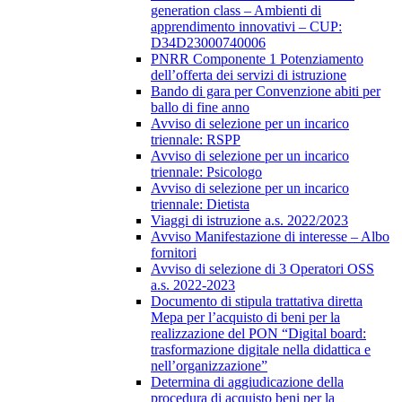
generation class – Ambienti di
apprendimento innovativi – CUP:
D34D23000740006
PNRR Componente 1 Potenziamento
dell’offerta dei servizi di istruzione
Bando di gara per Convenzione abiti per
ballo di fine anno
Avviso di selezione per un incarico
triennale: RSPP
Avviso di selezione per un incarico
triennale: Psicologo
Avviso di selezione per un incarico
triennale: Dietista
Viaggi di istruzione a.s. 2022/2023
Avviso Manifestazione di interesse – Albo
fornitori
Avviso di selezione di 3 Operatori OSS
a.s. 2022-2023
Documento di stipula trattativa diretta
Mepa per l’acquisto di beni per la
realizzazione del PON “Digital board:
trasformazione digitale nella didattica e
nell’organizzazione”
Determina di aggiudicazione della
procedura di acquisto beni per la