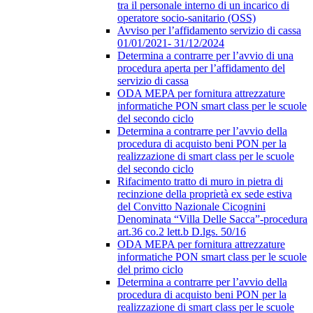
tra il personale interno di un incarico di
operatore socio-sanitario (OSS)
Avviso per l’affidamento servizio di cassa
01/01/2021- 31/12/2024
Determina a contrarre per l’avvio di una
procedura aperta per l’affidamento del
servizio di cassa
ODA MEPA per fornitura attrezzature
informatiche PON smart class per le scuole
del secondo ciclo
Determina a contrarre per l’avvio della
procedura di acquisto beni PON per la
realizzazione di smart class per le scuole
del secondo ciclo
Rifacimento tratto di muro in pietra di
recinzione della proprietà ex sede estiva
del Convitto Nazionale Cicognini
Denominata “Villa Delle Sacca”-procedura
art.36 co.2 lett.b D.lgs. 50/16
ODA MEPA per fornitura attrezzature
informatiche PON smart class per le scuole
del primo ciclo
Determina a contrarre per l’avvio della
procedura di acquisto beni PON per la
realizzazione di smart class per le scuole