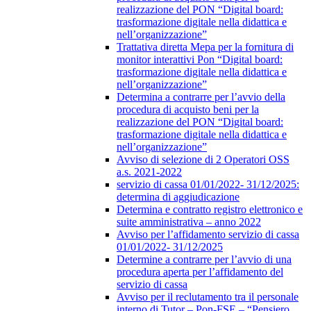
realizzazione del PON “Digital board:
trasformazione digitale nella didattica e
nell’organizzazione”
Trattativa diretta Mepa per la fornitura di
monitor interattivi Pon “Digital board:
trasformazione digitale nella didattica e
nell’organizzazione”
Determina a contrarre per l’avvio della
procedura di acquisto beni per la
realizzazione del PON “Digital board:
trasformazione digitale nella didattica e
nell’organizzazione”
Avviso di selezione di 2 Operatori OSS
a.s. 2021-2022
servizio di cassa 01/01/2022- 31/12/2025:
determina di aggiudicazione
Determina e contratto registro elettronico e
suite amministrativa – anno 2022
Avviso per l’affidamento servizio di cassa
01/01/2022- 31/12/2025
Determine a contrarre per l’avvio di una
procedura aperta per l’affidamento del
servizio di cassa
Avviso per il reclutamento tra il personale
interno di Tutor – Pon-FSE – “Pensiero