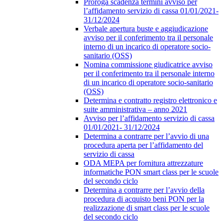
Proroga scadenza termini avviso per
l’affidamento servizio di cassa 01/01/2021-
31/12/2024
Verbale apertura buste e aggiudicazione
avviso per il conferimento tra il personale
interno di un incarico di operatore socio-
sanitario (OSS)
Nomina commissione giudicatrice avviso
per il conferimento tra il personale interno
di un incarico di operatore socio-sanitario
(OSS)
Determina e contratto registro elettronico e
suite amministrativa – anno 2021
Avviso per l’affidamento servizio di cassa
01/01/2021- 31/12/2024
Determina a contrarre per l’avvio di una
procedura aperta per l’affidamento del
servizio di cassa
ODA MEPA per fornitura attrezzature
informatiche PON smart class per le scuole
del secondo ciclo
Determina a contrarre per l’avvio della
procedura di acquisto beni PON per la
realizzazione di smart class per le scuole
del secondo ciclo