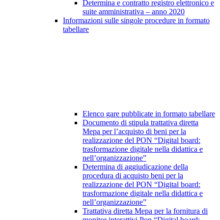
Determina e contratto registro elettronico e
suite amministrativa – anno 2020
Informazioni sulle singole procedure in formato
tabellare
Elenco gare pubblicate in formato tabellare
Documento di stipula trattativa diretta
Mepa per l’acquisto di beni per la
realizzazione del PON “Digital board:
trasformazione digitale nella didattica e
nell’organizzazione”
Determina di aggiudicazione della
procedura di acquisto beni per la
realizzazione del PON “Digital board:
trasformazione digitale nella didattica e
nell’organizzazione”
Trattativa diretta Mepa per la fornitura di
monitor interattivi Pon “Digital board: