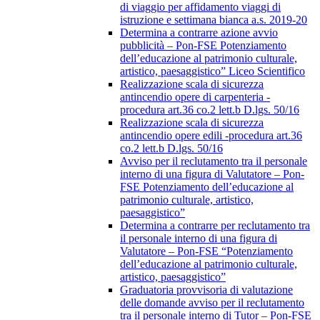
di viaggio per affidamento viaggi di
istruzione e settimana bianca a.s. 2019-20
Determina a contrarre azione avvio
pubblicità – Pon-FSE Potenziamento
dell’educazione al patrimonio culturale,
artistico, paesaggistico” Liceo Scientifico
Realizzazione scala di sicurezza
antincendio opere di carpenteria -
procedura art.36 co.2 lett.b D.lgs. 50/16
Realizzazione scala di sicurezza
antincendio opere edili -procedura art.36
co.2 lett.b D.lgs. 50/16
Avviso per il reclutamento tra il personale
interno di una figura di Valutatore – Pon-
FSE Potenziamento dell’educazione al
patrimonio culturale, artistico,
paesaggistico”
Determina a contrarre per reclutamento tra
il personale interno di una figura di
Valutatore – Pon-FSE “Potenziamento
dell’educazione al patrimonio culturale,
artistico, paesaggistico”
Graduatoria provvisoria di valutazione
delle domande avviso per il reclutamento
tra il personale interno di Tutor – Pon-FSE