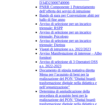
D34D23000740006
PNRR Componente 1 Potenziamento
dell’offerta dei servizi di istruzione
Bando di gara per Convenzione abiti per
ballo di fine anno
Avviso di selezione per un incarico
triennale: RSPP
Avviso di selezione per un incarico
triennale: Psicologo
Avviso di selezione per un incarico
triennale: Dietista
Viaggi di istruzione a.s. 2022/2023
Avviso Manifestazione di interesse – Albo
fornitori
Avviso di selezione di 3 Operatori OSS
a.s. 2022-2023
Documento di stipula trattativa diretta
Mepa per l’acquisto di beni per la
realizzazione del PON “Digital board:
trasformazione digitale nella didattica e
nell’organizzazione”
Determina di aggiudicazione della
procedura di acquisto beni per la
realizzazione del PON “Digital board:
trasformazione digitale nella didattica e