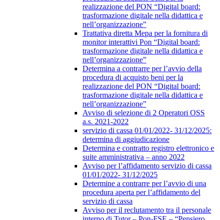
realizzazione del PON “Digital board:
trasformazione digitale nella didattica e
nell’organizzazione”
Trattativa diretta Mepa per la fornitura di
monitor interattivi Pon “Digital board:
trasformazione digitale nella didattica e
nell’organizzazione”
Determina a contrarre per l’avvio della
procedura di acquisto beni per la
realizzazione del PON “Digital board:
trasformazione digitale nella didattica e
nell’organizzazione”
Avviso di selezione di 2 Operatori OSS
a.s. 2021-2022
servizio di cassa 01/01/2022- 31/12/2025:
determina di aggiudicazione
Determina e contratto registro elettronico e
suite amministrativa – anno 2022
Avviso per l’affidamento servizio di cassa
01/01/2022- 31/12/2025
Determine a contrarre per l’avvio di una
procedura aperta per l’affidamento del
servizio di cassa
Avviso per il reclutamento tra il personale
interno di Tutor – Pon-FSE – “Pensiero