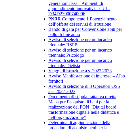
generation class – Ambienti di
apprendimento innovativi – CUP:
D34D23000740006
PNRR Componente 1 Potenziamento
dell’offerta dei servizi di istruzione
Bando di gara per Convenzione abiti per
ballo di fine anno
Avviso di selezione per un incarico
triennale: RSPP
Avviso di selezione per un incarico
triennale: Psicologo
Avviso di selezione per un incarico
triennale: Dietista
Viaggi di istruzione a.s. 2022/2023
Avviso Manifestazione di interesse – Albo
fornitori
Avviso di selezione di 3 Operatori OSS
a.s. 2022-2023
Documento di stipula trattativa diretta
Mepa per l’acquisto di beni per la
realizzazione del PON “Digital board:
trasformazione digitale nella didattica e
nell’organizzazione”
Determina di aggiudicazione della
procedura di acquisto beni per la