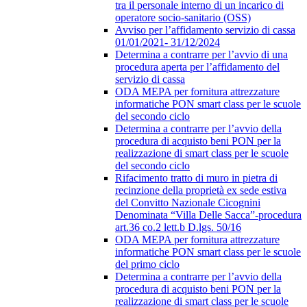
tra il personale interno di un incarico di
operatore socio-sanitario (OSS)
Avviso per l’affidamento servizio di cassa
01/01/2021- 31/12/2024
Determina a contrarre per l’avvio di una
procedura aperta per l’affidamento del
servizio di cassa
ODA MEPA per fornitura attrezzature
informatiche PON smart class per le scuole
del secondo ciclo
Determina a contrarre per l’avvio della
procedura di acquisto beni PON per la
realizzazione di smart class per le scuole
del secondo ciclo
Rifacimento tratto di muro in pietra di
recinzione della proprietà ex sede estiva
del Convitto Nazionale Cicognini
Denominata “Villa Delle Sacca”-procedura
art.36 co.2 lett.b D.lgs. 50/16
ODA MEPA per fornitura attrezzature
informatiche PON smart class per le scuole
del primo ciclo
Determina a contrarre per l’avvio della
procedura di acquisto beni PON per la
realizzazione di smart class per le scuole