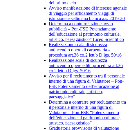
del primo ciclo
Avviso manifestazione di interesse agenzie
di viaggio per affidamento viaggi di
istruzione e settimana bianca a.s. 2019-20
Determina a contrarre azione avvio
pubblicità – Pon-FSE Potenziamento
dell’educazione al patrimonio culturale,
artistico, paesaggistico” Liceo Scientifico
Realizzazione scala di sicurezza
antincendio opere di carpenteria -
procedura art.36 co.2 lett.b D.lgs. 50/16
Realizzazione scala di sicurezza
antincendio opere edili -procedura art.36
co.2 lett.b D.lgs. 50/16
Avviso per il reclutamento tra il personale
interno di una figura di Valutatore – Pon-
FSE Potenziamento dell’educazione al
patrimonio culturale, artistico,
paesaggistico”
Determina a contrarre per reclutamento tra
il personale interno di una figura di
Valutatore – Pon-FSE “Potenziamento
dell’educazione al patrimonio culturale,
artistico, paesaggistico”
Graduatoria provvisoria di valutazione