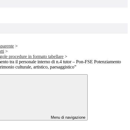
sparente
>
tti
>
ngole procedure in formato tabellare
>
mento tra il personale interno di n.4 tutor – Pon-FSE Potenziamento
rimonio culturale, artistico, paesaggistico”
Menu di navigazione