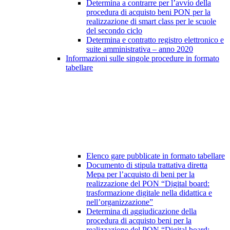
Determina a contrarre per l’avvio della
procedura di acquisto beni PON per la
realizzazione di smart class per le scuole
del secondo ciclo
Determina e contratto registro elettronico e
suite amministrativa – anno 2020
Informazioni sulle singole procedure in formato
tabellare
Elenco gare pubblicate in formato tabellare
Documento di stipula trattativa diretta
Mepa per l’acquisto di beni per la
realizzazione del PON “Digital board:
trasformazione digitale nella didattica e
nell’organizzazione”
Determina di aggiudicazione della
procedura di acquisto beni per la
realizzazione del PON “Digital board: