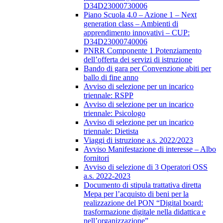
D34D23000730006
Piano Scuola 4.0 – Azione 1 – Next
generation class – Ambienti di
apprendimento innovativi – CUP:
D34D23000740006
PNRR Componente 1 Potenziamento
dell’offerta dei servizi di istruzione
Bando di gara per Convenzione abiti per
ballo di fine anno
Avviso di selezione per un incarico
triennale: RSPP
Avviso di selezione per un incarico
triennale: Psicologo
Avviso di selezione per un incarico
triennale: Dietista
Viaggi di istruzione a.s. 2022/2023
Avviso Manifestazione di interesse – Albo
fornitori
Avviso di selezione di 3 Operatori OSS
a.s. 2022-2023
Documento di stipula trattativa diretta
Mepa per l’acquisto di beni per la
realizzazione del PON “Digital board:
trasformazione digitale nella didattica e
nell’organizzazione”