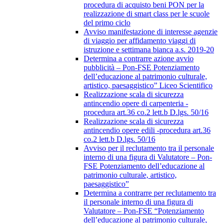
procedura di acquisto beni PON per la
realizzazione di smart class per le scuole
del primo ciclo
Avviso manifestazione di interesse agenzie
di viaggio per affidamento viaggi di
istruzione e settimana bianca a.s. 2019-20
Determina a contrarre azione avvio
pubblicità – Pon-FSE Potenziamento
dell’educazione al patrimonio culturale,
artistico, paesaggistico” Liceo Scientifico
Realizzazione scala di sicurezza
antincendio opere di carpenteria -
procedura art.36 co.2 lett.b D.lgs. 50/16
Realizzazione scala di sicurezza
antincendio opere edili -procedura art.36
co.2 lett.b D.lgs. 50/16
Avviso per il reclutamento tra il personale
interno di una figura di Valutatore – Pon-
FSE Potenziamento dell’educazione al
patrimonio culturale, artistico,
paesaggistico”
Determina a contrarre per reclutamento tra
il personale interno di una figura di
Valutatore – Pon-FSE “Potenziamento
dell’educazione al patrimonio culturale,