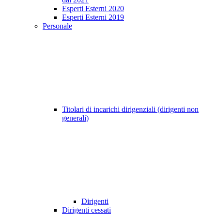
Esperti Esterni 2020
Esperti Esterni 2019
Personale
Titolari di incarichi dirigenziali (dirigenti non
generali)
Dirigenti
Dirigenti cessati