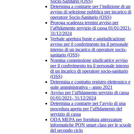
Socio-Sanitario (OSS)
Determina a contrarre per l’indizione di un
avviso di selezione pubblica per incarico di
operatore Socio-Sanitario (OSS)
Proroga scadenza termini avviso per
l’affidamento servizio di cassa 01/01/2021-
31/12/2024
Verbale apertura buste e aggiudicazione
avviso per il conferimento tra il personale
interno di un incarico di operatore socio-
sanitario (OSS)
Nomina commissione giudicatrice avviso
per il conferimento tra il personale interno
di un incarico di operatore socio-sanitario
(OSS)
Determina e contratto registro elettronico e
suite amministrativa – anno 2021
Avviso per l’affidamento servizio di cassa
01/01/2021- 31/12/2024
Determina a contrarre per l’avvio di una
procedura aperta per l’affidamento del
servizio di cassa
ODA MEPA per fornitura attrezzature
informatiche PON smart class per le scuole
del secondo ciclo