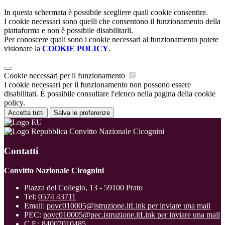
In questa schermata è possibile scegliere quali cookie consentire.
I cookie necessari sono quelli che consentono il funzionamento della
piattaforma e non è possibile disabilitarli.
Per conoscere quali sono i cookie necessari al funzionamento potete
visionare la
COOKIE POLICY
.
Cookie necessari per il funzionamento
I cookie necessari per il funzionamento non possono essere
disabilitati. È possibile consultare l'elenco nella pagina della cookie
policy.
Accetta tutti
Salva le preferenze
Convitto Nazionale Cicognini
Contatti
Convitto Nazionale Cicognini
Piazza del Collegio, 13 - 59100 Prato
Tel:
0574 43711
Email:
povc010005@istruzione.it
Link per inviare una mail
PEC:
povc010005@pec.istruzione.it
Link per inviare una mail
C.F.: 84007010485