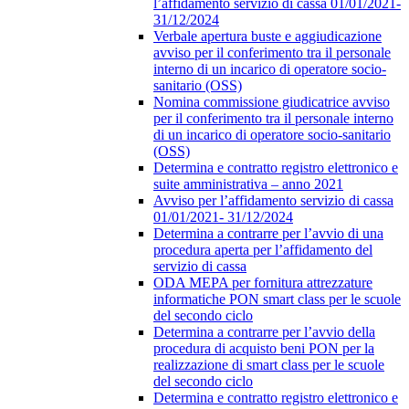
l’affidamento servizio di cassa 01/01/2021-
31/12/2024
Verbale apertura buste e aggiudicazione
avviso per il conferimento tra il personale
interno di un incarico di operatore socio-
sanitario (OSS)
Nomina commissione giudicatrice avviso
per il conferimento tra il personale interno
di un incarico di operatore socio-sanitario
(OSS)
Determina e contratto registro elettronico e
suite amministrativa – anno 2021
Avviso per l’affidamento servizio di cassa
01/01/2021- 31/12/2024
Determina a contrarre per l’avvio di una
procedura aperta per l’affidamento del
servizio di cassa
ODA MEPA per fornitura attrezzature
informatiche PON smart class per le scuole
del secondo ciclo
Determina a contrarre per l’avvio della
procedura di acquisto beni PON per la
realizzazione di smart class per le scuole
del secondo ciclo
Determina e contratto registro elettronico e