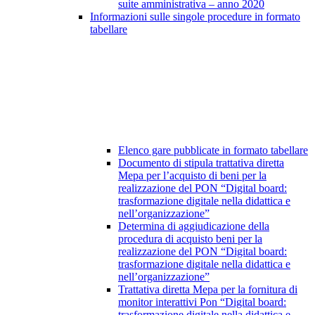
suite amministrativa – anno 2020
Informazioni sulle singole procedure in formato
tabellare
Elenco gare pubblicate in formato tabellare
Documento di stipula trattativa diretta
Mepa per l’acquisto di beni per la
realizzazione del PON “Digital board:
trasformazione digitale nella didattica e
nell’organizzazione”
Determina di aggiudicazione della
procedura di acquisto beni per la
realizzazione del PON “Digital board:
trasformazione digitale nella didattica e
nell’organizzazione”
Trattativa diretta Mepa per la fornitura di
monitor interattivi Pon “Digital board:
trasformazione digitale nella didattica e