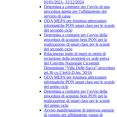
01/01/2021- 31/12/2024
Determina a contrarre per l’avvio di una
procedura aperta per l’affidamento del
servizio di cassa
ODA MEPA per fornitura attrezzature
informatiche PON smart class per le scuole
del secondo ciclo
Determina a contrarre per l’avvio della
procedura di acquisto beni PON per la
realizzazione di smart class per le scuole
del secondo ciclo
Rifacimento tratto di muro in pietra di
recinzione della proprietà ex sede estiva
del Convitto Nazionale Cicognini
Denominata “Villa Delle Sacca”-procedura
art.36 co.2 lett.b D.lgs. 50/16
ODA MEPA per fornitura attrezzature
informatiche PON smart class per le scuole
del primo ciclo
Determina a contrarre per l’avvio della
procedura di acquisto beni PON per la
realizzazione di smart class per le scuole
del primo ciclo
Avviso manifestazione di interesse agenzie
di viaggio per affidamento viaggi di