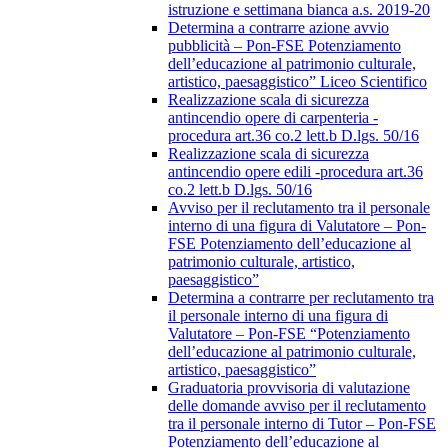
istruzione e settimana bianca a.s. 2019-20
Determina a contrarre azione avvio
pubblicità – Pon-FSE Potenziamento
dell’educazione al patrimonio culturale,
artistico, paesaggistico” Liceo Scientifico
Realizzazione scala di sicurezza
antincendio opere di carpenteria -
procedura art.36 co.2 lett.b D.lgs. 50/16
Realizzazione scala di sicurezza
antincendio opere edili -procedura art.36
co.2 lett.b D.lgs. 50/16
Avviso per il reclutamento tra il personale
interno di una figura di Valutatore – Pon-
FSE Potenziamento dell’educazione al
patrimonio culturale, artistico,
paesaggistico”
Determina a contrarre per reclutamento tra
il personale interno di una figura di
Valutatore – Pon-FSE “Potenziamento
dell’educazione al patrimonio culturale,
artistico, paesaggistico”
Graduatoria provvisoria di valutazione
delle domande avviso per il reclutamento
tra il personale interno di Tutor – Pon-FSE
Potenziamento dell’educazione al