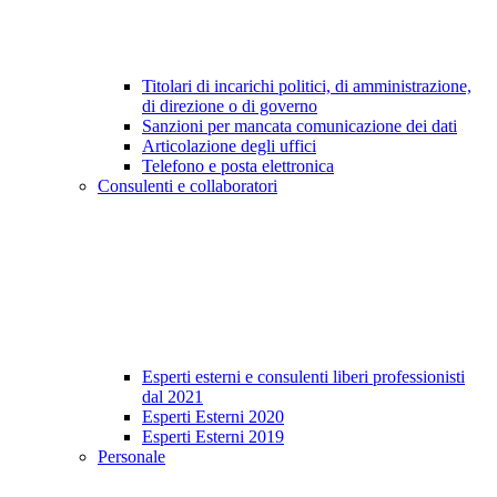
Titolari di incarichi politici, di amministrazione,
di direzione o di governo
Sanzioni per mancata comunicazione dei dati
Articolazione degli uffici
Telefono e posta elettronica
Consulenti e collaboratori
Esperti esterni e consulenti liberi professionisti
dal 2021
Esperti Esterni 2020
Esperti Esterni 2019
Personale