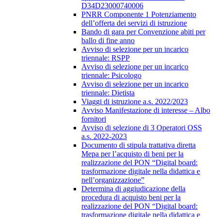
D34D23000740006
PNRR Componente 1 Potenziamento
dell’offerta dei servizi di istruzione
Bando di gara per Convenzione abiti per
ballo di fine anno
Avviso di selezione per un incarico
triennale: RSPP
Avviso di selezione per un incarico
triennale: Psicologo
Avviso di selezione per un incarico
triennale: Dietista
Viaggi di istruzione a.s. 2022/2023
Avviso Manifestazione di interesse – Albo
fornitori
Avviso di selezione di 3 Operatori OSS
a.s. 2022-2023
Documento di stipula trattativa diretta
Mepa per l’acquisto di beni per la
realizzazione del PON “Digital board:
trasformazione digitale nella didattica e
nell’organizzazione”
Determina di aggiudicazione della
procedura di acquisto beni per la
realizzazione del PON “Digital board:
trasformazione digitale nella didattica e