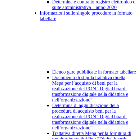
Determina e contratto registro elettronico e
suite amministrativa – anno 2020
Informazioni sulle singole procedure in formato
tabellare
Elenco gare pubblicate in formato tabellare
Documento di stipula trattativa diretta
Mepa per l’acquisto di beni per la
realizzazione del PON “Digital board:
trasformazione digitale nella didattica e
nell’organizzazione”
Determina di aggiudicazione della
procedura di acquisto beni per la
realizzazione del PON “Digital board:
trasformazione digitale nella didattica e
nell’organizzazione”
Trattativa diretta Mepa per la fornitura di
monitor interattivi Pon “Digital board: