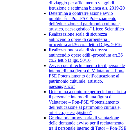
di viaggio per affidamento viaggi di
istruzione e settimana bianca a.s. 2019-20
Determina a contrarre azione avvio
pubblicità – Pon-FSE Potenziamento
dell’educazione al patrimonio culturale,
artistico, paesaggistico” Liceo Scientifico
Realizzazione scala di sicurezza
antincendio opere di carpenteria -
procedura art.36 co.2 lett.b D.lgs. 50/16
Realizzazione scala di sicurezza
antincendio opere edili -procedura art.36
co.2 lett.b D.lgs. 50/16
Avviso per il reclutamento tra il personale
interno di una figura di Valutatore – Pon-
FSE Potenziamento dell’educazione al
patrimonio culturale, artistico,
paesaggistico”
Determina a contrarre per reclutamento tra
il personale interno di una figura di
Valutatore – Pon-FSE “Potenziamento
dell’educazione al patrimonio culturale,
artistico, paesaggistico”
Graduatoria provvisoria di valutazione
delle domande avviso per il reclutamento
tra il personale interno di Tutor – Pon-FSE