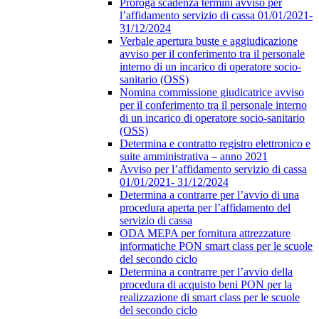
Proroga scadenza termini avviso per
l’affidamento servizio di cassa 01/01/2021-
31/12/2024
Verbale apertura buste e aggiudicazione
avviso per il conferimento tra il personale
interno di un incarico di operatore socio-
sanitario (OSS)
Nomina commissione giudicatrice avviso
per il conferimento tra il personale interno
di un incarico di operatore socio-sanitario
(OSS)
Determina e contratto registro elettronico e
suite amministrativa – anno 2021
Avviso per l’affidamento servizio di cassa
01/01/2021- 31/12/2024
Determina a contrarre per l’avvio di una
procedura aperta per l’affidamento del
servizio di cassa
ODA MEPA per fornitura attrezzature
informatiche PON smart class per le scuole
del secondo ciclo
Determina a contrarre per l’avvio della
procedura di acquisto beni PON per la
realizzazione di smart class per le scuole
del secondo ciclo