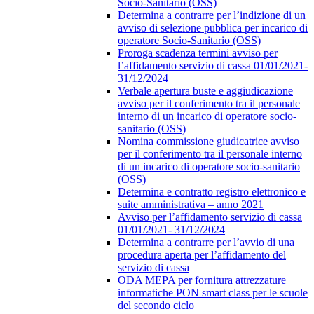
Socio-Sanitario (OSS)
Determina a contrarre per l’indizione di un
avviso di selezione pubblica per incarico di
operatore Socio-Sanitario (OSS)
Proroga scadenza termini avviso per
l’affidamento servizio di cassa 01/01/2021-
31/12/2024
Verbale apertura buste e aggiudicazione
avviso per il conferimento tra il personale
interno di un incarico di operatore socio-
sanitario (OSS)
Nomina commissione giudicatrice avviso
per il conferimento tra il personale interno
di un incarico di operatore socio-sanitario
(OSS)
Determina e contratto registro elettronico e
suite amministrativa – anno 2021
Avviso per l’affidamento servizio di cassa
01/01/2021- 31/12/2024
Determina a contrarre per l’avvio di una
procedura aperta per l’affidamento del
servizio di cassa
ODA MEPA per fornitura attrezzature
informatiche PON smart class per le scuole
del secondo ciclo