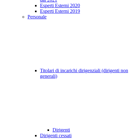
Esperti Esterni 2020
Esperti Esterni 2019
Personale
Titolari di incarichi dirigenziali (dirigenti non
generali)
Dirigenti
Dirigenti cessati