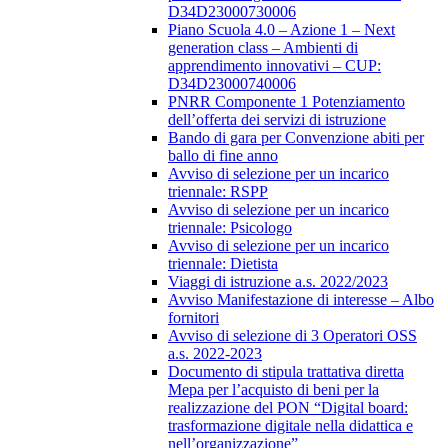
D34D23000730006
Piano Scuola 4.0 – Azione 1 – Next
generation class – Ambienti di
apprendimento innovativi – CUP:
D34D23000740006
PNRR Componente 1 Potenziamento
dell’offerta dei servizi di istruzione
Bando di gara per Convenzione abiti per
ballo di fine anno
Avviso di selezione per un incarico
triennale: RSPP
Avviso di selezione per un incarico
triennale: Psicologo
Avviso di selezione per un incarico
triennale: Dietista
Viaggi di istruzione a.s. 2022/2023
Avviso Manifestazione di interesse – Albo
fornitori
Avviso di selezione di 3 Operatori OSS
a.s. 2022-2023
Documento di stipula trattativa diretta
Mepa per l’acquisto di beni per la
realizzazione del PON “Digital board:
trasformazione digitale nella didattica e
nell’organizzazione”