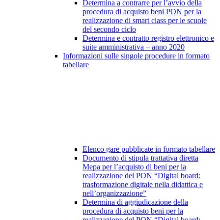
Determina a contrarre per l’avvio della
procedura di acquisto beni PON per la
realizzazione di smart class per le scuole
del secondo ciclo
Determina e contratto registro elettronico e
suite amministrativa – anno 2020
Informazioni sulle singole procedure in formato
tabellare
Elenco gare pubblicate in formato tabellare
Documento di stipula trattativa diretta
Mepa per l’acquisto di beni per la
realizzazione del PON “Digital board:
trasformazione digitale nella didattica e
nell’organizzazione”
Determina di aggiudicazione della
procedura di acquisto beni per la
realizzazione del PON “Digital board: