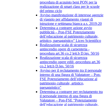
procedura di acquisto beni PON per la
realizzazione di smart class per le scuole
del primo ciclo
Avviso manifestazione di interesse agenzie
di viaggio per affidamento viaggi di
istruzione e settimana bianca a.s. 2019-20
Determina a contrarre azione avvio
pubblicità – Pon-FSE Potenziamento
dell’educazione al patrimonio culturale,
artistico, paesaggistico” Liceo Scientifico
Realizzazione scala di sicurezza
antincendio opere di carpenteria -
procedura art.36 co.2 lett.b D.lgs. 50/16
Realizzazione scala di sicurezza
antincendio opere edili -procedura art.36
co.2 lett.b D.lgs. 50/16
Avviso per il reclutamento tra il personale
interno di una figura di Valutatore – Pon-
FSE Potenziamento dell’educazione al
patrimonio culturale, artistico,
paesaggistico”
Determina a contrarre per reclutamento tra
il personale interno di una figura di
Valutatore – Pon-FSE “Potenziamento
dell’educazione al patrimonio culturale,