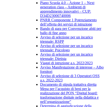
Piano Scuola 4.0 – Azione 1 – Next
generation class – Ambienti di
apprendimento innovativi – CUP:
D34D23000740006
PNRR Componente 1 Potenziamento
dell’offerta dei servizi di istruzione
Bando di gara per Convenzione abiti per
ballo di fine anno
Avviso di selezione per un incarico
triennale: RSPP
Avviso di selezione per un incarico
triennale: Psicologo
Avviso di selezione per un incarico
triennale: Dietista
Viaggi di istruzione a.s. 2022/2023
Avviso Manifestazione di interesse – Albo
fornitori
Avviso di selezione di 3 Operatori OSS
a.s. 2022-2023
Documento di stipula trattativa diretta
Mepa per l’acquisto di beni per la
realizzazione del PON “Digital board:
trasformazione digitale nella didattica e
nell’organizzazione”
Determina di aggiudicazione della