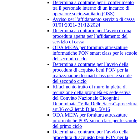
Determina a contrarre per il conferimento
tra il personale interno di un incarico di
operatore socio-sanitario (OSS)
Avviso per l’affidamento servizio di cassa
01/01/2021- 31/12/2024
Determina a contrarre per l’avvio di una
procedura aperta per l’affidamento del
servizio di cassa
ODA MEPA per fornitura attrezzature
informatiche PON smart class per le scuole
del secondo ciclo
Determina a contrarre per l’avvio della
procedura di acquisto beni PON per la
realizzazione di smart class per le scuole
del secondo ciclo
Rifacimento tratto di muro in pietra di
recinzione della proprietà ex sede estiva
del Convitto Nazionale Cicognini
Denominata “Villa Delle Sacca”-procedura
art.36 co.2 lett.b D.lgs. 50/16
ODA MEPA per fornitura attrezzature
informatiche PON smart class per le scuole
del primo ciclo
Determina a contrarre per l’avvio della
procedura di acquisto beni PON per la