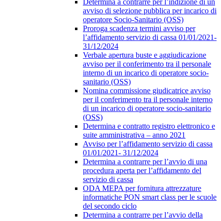
Determina a contrarre per l’indizione di un
avviso di selezione pubblica per incarico di
operatore Socio-Sanitario (OSS)
Proroga scadenza termini avviso per
l’affidamento servizio di cassa 01/01/2021-
31/12/2024
Verbale apertura buste e aggiudicazione
avviso per il conferimento tra il personale
interno di un incarico di operatore socio-
sanitario (OSS)
Nomina commissione giudicatrice avviso
per il conferimento tra il personale interno
di un incarico di operatore socio-sanitario
(OSS)
Determina e contratto registro elettronico e
suite amministrativa – anno 2021
Avviso per l’affidamento servizio di cassa
01/01/2021- 31/12/2024
Determina a contrarre per l’avvio di una
procedura aperta per l’affidamento del
servizio di cassa
ODA MEPA per fornitura attrezzature
informatiche PON smart class per le scuole
del secondo ciclo
Determina a contrarre per l’avvio della