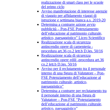
realizzazione di smart class per le scuole
del primo ciclo
Avviso manifestazione di interesse agenzie
di viaggio per affidamento viaggi di
istruzione e settimana bianca a.s. 2019-20
Determina a contrarre azione avvio
pubblicità – Pon-FSE Potenziamento
dell’educazione al patrimonio culturale,
artistico, paesaggistico” Liceo Scientifico
Realizzazione scala di sicurezza
antincendio opere di carpenteria -
procedura art.36 co.2 lett.b D.lgs. 50/16
Realizzazione scala di sicurezza
antincendio opere edili -procedura art.36
co.2 lett.b D.lgs. 50/16
Avviso per il reclutamento tra il personale
interno di una figura di Valutatore – Pon-
FSE Potenziamento dell’educazione al
patrimonio culturale, artistico,
paesaggistico”
Determina a contrarre per reclutamento tra
il personale interno di una figura di
Valutatore – Pon-FSE “Potenziamento
dell’educazione al patrimonio culturale,
artistico, paesaggistico”