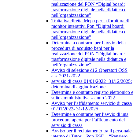
realizzazione del PON “Digital board:
trasformazione digitale nella didattica e
nell’organizzazione”
Trattativa diretta Mepa per la fornitura di
monitor interattivi Pon “Digital board:
trasformazione digitale nella didattica e
nell’organizzazione”
Determina a contrarre per l’avvio della
procedura di acquisto beni per la
realizzazione del PON “Digital board:
trasformazione digitale nella didattica e
nell’organizzazione”
Avviso di selezione di 2 Operatori OSS
a.s. 2021-2022
servizio di cassa 01/01/2022- 31/12/2025:
determina di aggiudicazione
Determina e contratto registro elettronico e
suite amministrativa – anno 2022
Avviso per l’affidamento servizio di cassa
01/01/2022- 31/12/2025
Determine a contrarre per l’avvio di una
procedura aperta per l’affidamento del
servizio di cassa
Avviso per il reclutamento tra il personale
interno di Tutor – Pon-FSE – “Pensiero