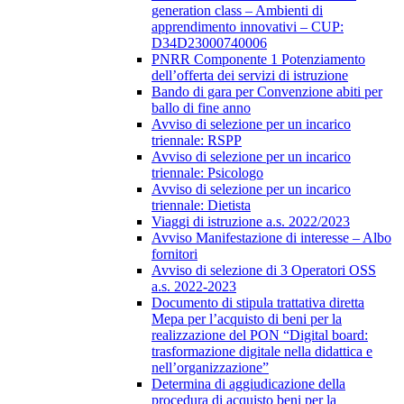
generation class – Ambienti di
apprendimento innovativi – CUP:
D34D23000740006
PNRR Componente 1 Potenziamento
dell’offerta dei servizi di istruzione
Bando di gara per Convenzione abiti per
ballo di fine anno
Avviso di selezione per un incarico
triennale: RSPP
Avviso di selezione per un incarico
triennale: Psicologo
Avviso di selezione per un incarico
triennale: Dietista
Viaggi di istruzione a.s. 2022/2023
Avviso Manifestazione di interesse – Albo
fornitori
Avviso di selezione di 3 Operatori OSS
a.s. 2022-2023
Documento di stipula trattativa diretta
Mepa per l’acquisto di beni per la
realizzazione del PON “Digital board:
trasformazione digitale nella didattica e
nell’organizzazione”
Determina di aggiudicazione della
procedura di acquisto beni per la