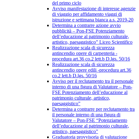
del primo ciclo
Avviso manifestazione di interesse agenzie
di viaggio per affidamento viaggi di
istruzione e settimana bianca a.s. 2019-20
Determina a contrarre azione avvio
pubblicità – Pon-FSE Potenziamento
dell’educazione al patrimonio culturale,
artistico, paesaggistico” Liceo Scientifico
Realizzazione scala di sicurezza
antincendio opere di carpenteria -
procedura art.36 co.2 lett.b D.lgs. 50/16
Realizzazione scala di sicurezza
antincendio opere edili -procedura art.36
co.2 lett.b D.lgs. 50/16
Avviso per il reclutamento tra il personale
interno di una figura di Valutatore – Pon-
FSE Potenziamento dell’educazione al
patrimonio culturale, artistico,
paesaggistico”
Determina a contrarre per reclutamento tra
il personale interno di una figura di
Valutatore – Pon-FSE “Potenziamento
dell’educazione al patrimonio culturale,
artistico, paesaggistico”
Graduatoria provvisoria di valutazione