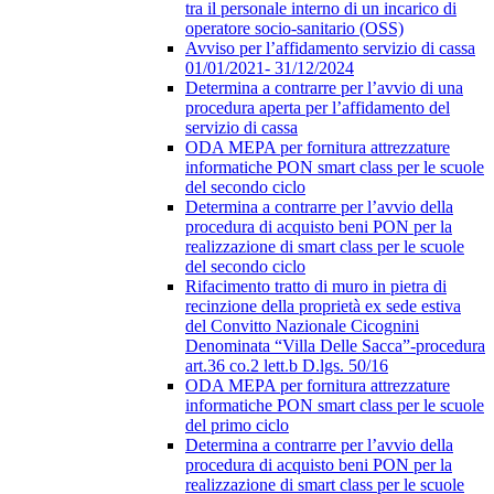
tra il personale interno di un incarico di
operatore socio-sanitario (OSS)
Avviso per l’affidamento servizio di cassa
01/01/2021- 31/12/2024
Determina a contrarre per l’avvio di una
procedura aperta per l’affidamento del
servizio di cassa
ODA MEPA per fornitura attrezzature
informatiche PON smart class per le scuole
del secondo ciclo
Determina a contrarre per l’avvio della
procedura di acquisto beni PON per la
realizzazione di smart class per le scuole
del secondo ciclo
Rifacimento tratto di muro in pietra di
recinzione della proprietà ex sede estiva
del Convitto Nazionale Cicognini
Denominata “Villa Delle Sacca”-procedura
art.36 co.2 lett.b D.lgs. 50/16
ODA MEPA per fornitura attrezzature
informatiche PON smart class per le scuole
del primo ciclo
Determina a contrarre per l’avvio della
procedura di acquisto beni PON per la
realizzazione di smart class per le scuole