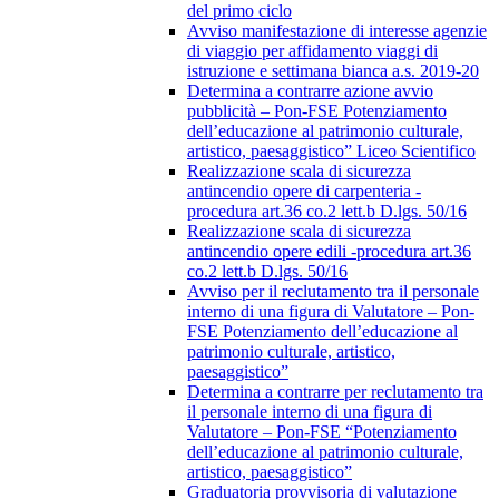
del primo ciclo
Avviso manifestazione di interesse agenzie
di viaggio per affidamento viaggi di
istruzione e settimana bianca a.s. 2019-20
Determina a contrarre azione avvio
pubblicità – Pon-FSE Potenziamento
dell’educazione al patrimonio culturale,
artistico, paesaggistico” Liceo Scientifico
Realizzazione scala di sicurezza
antincendio opere di carpenteria -
procedura art.36 co.2 lett.b D.lgs. 50/16
Realizzazione scala di sicurezza
antincendio opere edili -procedura art.36
co.2 lett.b D.lgs. 50/16
Avviso per il reclutamento tra il personale
interno di una figura di Valutatore – Pon-
FSE Potenziamento dell’educazione al
patrimonio culturale, artistico,
paesaggistico”
Determina a contrarre per reclutamento tra
il personale interno di una figura di
Valutatore – Pon-FSE “Potenziamento
dell’educazione al patrimonio culturale,
artistico, paesaggistico”
Graduatoria provvisoria di valutazione