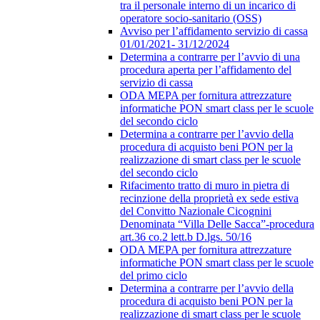
tra il personale interno di un incarico di
operatore socio-sanitario (OSS)
Avviso per l’affidamento servizio di cassa
01/01/2021- 31/12/2024
Determina a contrarre per l’avvio di una
procedura aperta per l’affidamento del
servizio di cassa
ODA MEPA per fornitura attrezzature
informatiche PON smart class per le scuole
del secondo ciclo
Determina a contrarre per l’avvio della
procedura di acquisto beni PON per la
realizzazione di smart class per le scuole
del secondo ciclo
Rifacimento tratto di muro in pietra di
recinzione della proprietà ex sede estiva
del Convitto Nazionale Cicognini
Denominata “Villa Delle Sacca”-procedura
art.36 co.2 lett.b D.lgs. 50/16
ODA MEPA per fornitura attrezzature
informatiche PON smart class per le scuole
del primo ciclo
Determina a contrarre per l’avvio della
procedura di acquisto beni PON per la
realizzazione di smart class per le scuole