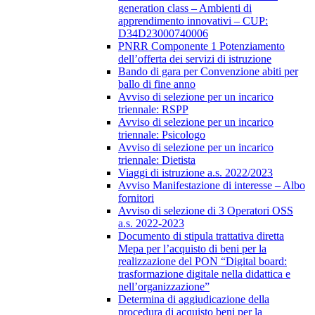
generation class – Ambienti di
apprendimento innovativi – CUP:
D34D23000740006
PNRR Componente 1 Potenziamento
dell’offerta dei servizi di istruzione
Bando di gara per Convenzione abiti per
ballo di fine anno
Avviso di selezione per un incarico
triennale: RSPP
Avviso di selezione per un incarico
triennale: Psicologo
Avviso di selezione per un incarico
triennale: Dietista
Viaggi di istruzione a.s. 2022/2023
Avviso Manifestazione di interesse – Albo
fornitori
Avviso di selezione di 3 Operatori OSS
a.s. 2022-2023
Documento di stipula trattativa diretta
Mepa per l’acquisto di beni per la
realizzazione del PON “Digital board:
trasformazione digitale nella didattica e
nell’organizzazione”
Determina di aggiudicazione della
procedura di acquisto beni per la