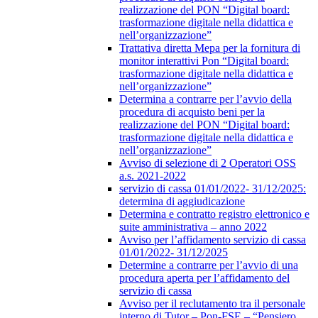
realizzazione del PON “Digital board:
trasformazione digitale nella didattica e
nell’organizzazione”
Trattativa diretta Mepa per la fornitura di
monitor interattivi Pon “Digital board:
trasformazione digitale nella didattica e
nell’organizzazione”
Determina a contrarre per l’avvio della
procedura di acquisto beni per la
realizzazione del PON “Digital board:
trasformazione digitale nella didattica e
nell’organizzazione”
Avviso di selezione di 2 Operatori OSS
a.s. 2021-2022
servizio di cassa 01/01/2022- 31/12/2025:
determina di aggiudicazione
Determina e contratto registro elettronico e
suite amministrativa – anno 2022
Avviso per l’affidamento servizio di cassa
01/01/2022- 31/12/2025
Determine a contrarre per l’avvio di una
procedura aperta per l’affidamento del
servizio di cassa
Avviso per il reclutamento tra il personale
interno di Tutor – Pon-FSE – “Pensiero