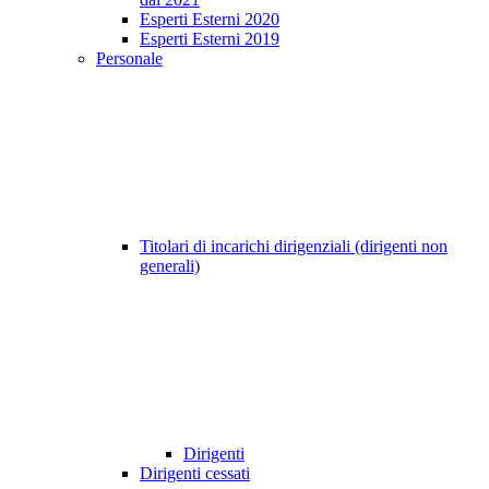
Esperti Esterni 2020
Esperti Esterni 2019
Personale
Titolari di incarichi dirigenziali (dirigenti non
generali)
Dirigenti
Dirigenti cessati