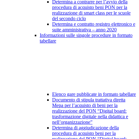
Determina a contrarre per l’avvio della
procedura di acquisto beni PON per la
realizzazione di smart class per le scuole
del secondo ciclo
Determina e contratto registro elettronico e
suite amministrativa – anno 2020
Informazioni sulle singole procedure in formato
tabellare
Elenco gare pubblicate in formato tabellare
Documento di stipula trattativa diretta
Mepa per l’acquisto di beni per la
realizzazione del PON “Digital board:
trasformazione digitale nella didattica e
nell’organizzazione”
Determina di aggiudicazione della
procedura di acquisto beni per la
realizzazione del PON “Digital board: