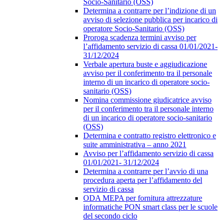
Socio-Sanitario (OSS)
Determina a contrarre per l’indizione di un
avviso di selezione pubblica per incarico di
operatore Socio-Sanitario (OSS)
Proroga scadenza termini avviso per
l’affidamento servizio di cassa 01/01/2021-
31/12/2024
Verbale apertura buste e aggiudicazione
avviso per il conferimento tra il personale
interno di un incarico di operatore socio-
sanitario (OSS)
Nomina commissione giudicatrice avviso
per il conferimento tra il personale interno
di un incarico di operatore socio-sanitario
(OSS)
Determina e contratto registro elettronico e
suite amministrativa – anno 2021
Avviso per l’affidamento servizio di cassa
01/01/2021- 31/12/2024
Determina a contrarre per l’avvio di una
procedura aperta per l’affidamento del
servizio di cassa
ODA MEPA per fornitura attrezzature
informatiche PON smart class per le scuole
del secondo ciclo