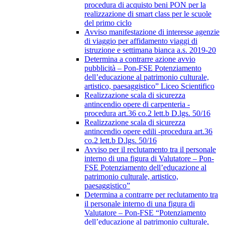
procedura di acquisto beni PON per la
realizzazione di smart class per le scuole
del primo ciclo
Avviso manifestazione di interesse agenzie
di viaggio per affidamento viaggi di
istruzione e settimana bianca a.s. 2019-20
Determina a contrarre azione avvio
pubblicità – Pon-FSE Potenziamento
dell’educazione al patrimonio culturale,
artistico, paesaggistico” Liceo Scientifico
Realizzazione scala di sicurezza
antincendio opere di carpenteria -
procedura art.36 co.2 lett.b D.lgs. 50/16
Realizzazione scala di sicurezza
antincendio opere edili -procedura art.36
co.2 lett.b D.lgs. 50/16
Avviso per il reclutamento tra il personale
interno di una figura di Valutatore – Pon-
FSE Potenziamento dell’educazione al
patrimonio culturale, artistico,
paesaggistico”
Determina a contrarre per reclutamento tra
il personale interno di una figura di
Valutatore – Pon-FSE “Potenziamento
dell’educazione al patrimonio culturale,