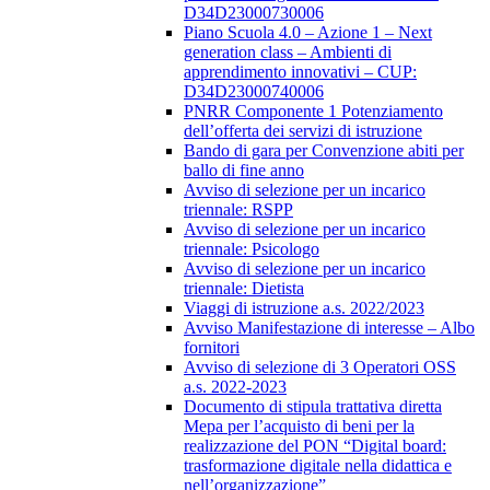
D34D23000730006
Piano Scuola 4.0 – Azione 1 – Next
generation class – Ambienti di
apprendimento innovativi – CUP:
D34D23000740006
PNRR Componente 1 Potenziamento
dell’offerta dei servizi di istruzione
Bando di gara per Convenzione abiti per
ballo di fine anno
Avviso di selezione per un incarico
triennale: RSPP
Avviso di selezione per un incarico
triennale: Psicologo
Avviso di selezione per un incarico
triennale: Dietista
Viaggi di istruzione a.s. 2022/2023
Avviso Manifestazione di interesse – Albo
fornitori
Avviso di selezione di 3 Operatori OSS
a.s. 2022-2023
Documento di stipula trattativa diretta
Mepa per l’acquisto di beni per la
realizzazione del PON “Digital board:
trasformazione digitale nella didattica e
nell’organizzazione”