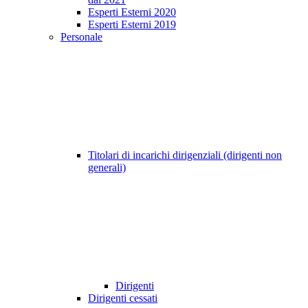
Esperti Esterni 2020
Esperti Esterni 2019
Personale
Titolari di incarichi dirigenziali (dirigenti non
generali)
Dirigenti
Dirigenti cessati