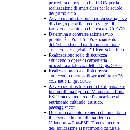
procedura di acquisto beni PON per la
realizzazione di smart class per le scuole
del primo ciclo
Avviso manifestazione di interesse agenzie
di viaggio per affidamento viaggi di
istruzione e settimana bianca a.s. 2019-20
Determina a contrarre azione avvio
pubblicità – Pon-FSE Potenziamento
dell’educazione al patrimonio culturale,
artistico, paesaggistico” Liceo Scientifico
Realizzazione scala di sicurezza
antincendio opere di carpenteria -
procedura art.36 co.2 lett.b D.lgs. 50/16
Realizzazione scala di sicurezza
antincendio opere edili -procedura art.36
co.2 lett.b D.lgs. 50/16
Avviso per il reclutamento tra il personale
interno di una figura di Valutatore – Pon-
FSE Potenziamento dell’educazione al
patrimonio culturale, artistico,
paesaggistico”
Determina a contrarre per reclutamento tra
il personale interno di una figura di
Valutatore – Pon-FSE “Potenziamento
dell’educazione al patrimonio culturale,