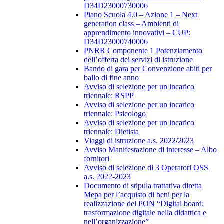
D34D23000730006
Piano Scuola 4.0 – Azione 1 – Next
generation class – Ambienti di
apprendimento innovativi – CUP:
D34D23000740006
PNRR Componente 1 Potenziamento
dell’offerta dei servizi di istruzione
Bando di gara per Convenzione abiti per
ballo di fine anno
Avviso di selezione per un incarico
triennale: RSPP
Avviso di selezione per un incarico
triennale: Psicologo
Avviso di selezione per un incarico
triennale: Dietista
Viaggi di istruzione a.s. 2022/2023
Avviso Manifestazione di interesse – Albo
fornitori
Avviso di selezione di 3 Operatori OSS
a.s. 2022-2023
Documento di stipula trattativa diretta
Mepa per l’acquisto di beni per la
realizzazione del PON “Digital board:
trasformazione digitale nella didattica e
nell’organizzazione”