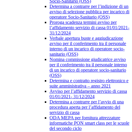
Socio-Sanitario (OSS)
Determina a contrarre per l’indizione di un
avviso di selezione pubblica per incarico di
operatore Socio-Sanitario (OSS)
Proroga scadenza termini avviso per
l’affidamento servizio di cassa 01/01/2021-
31/12/2024
Verbale apertura buste e aggiudicazione
avviso per il conferimento tra il personale
interno di un incarico di operatore socio-
sanitario (OSS)
Nomina commissione giudicatrice avviso
per il conferimento tra il personale interno
di un incarico di operatore socio-sanitario
(OSS)
Determina e contratto registro elettronico e
suite amministrativa – anno 2021
Avviso per l’affidamento servizio di cassa
01/01/2021- 31/12/2024
Determina a contrarre per l’avvio di una
procedura aperta per l’affidamento del
servizio di cassa
ODA MEPA per fornitura attrezzature
informatiche PON smart class per le scuole
del secondo ciclo