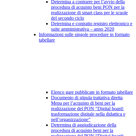
Determina a contrarre per l’avvio della
procedura di acquisto beni PON per la
realizzazione di smart class per le scuole
del secondo ciclo
Determina e contratto registro elettronico e
suite amministrativa – anno 2020
Informazioni sulle singole procedure in formato
tabellare
Elenco gare pubblicate in formato tabellare
Documento di stipula trattativa diretta
Mepa per l’acquisto di beni per la
realizzazione del PON “Digital board:
trasformazione digitale nella didattica e
nell’organizzazione”
Determina di aggiudicazione della
procedura di acquisto beni per la
realizzazione del PON “Digital board: