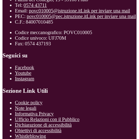
Tel:
0574 43711
Email:
povc010005@istruzione.it
Link per inviare una mail
PEC:
povc010005@pec.istruzione.it
Link per inviare una mail
C.F.: 84007010485
Codice meccanografico: POVC010005
Codice univoco: UFJ70M
Fax: 0574 437193
Seguici su
Facebook
Youtube
Instagram
Sezione Link Utili
Cookie policy
Note legali
Informativa Privacy
Ufficio Relazioni con il Pubblico
Dichiarazione di accessibilità
Obiettivi di accessibilità
Whistleblowing