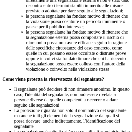
direttamente una segnalazione esterna e non è stato dato
riscontro entro i termini stabiliti in merito alle misure
previste o adottate per dare seguito alle segnalazioni;
la persona segnalante ha fondato motivo di ritenere che
la violazione possa costituire un pericolo imminente o
palese per il pubblico interesse;
la persona segnalante ha fondato motivo di ritenere che
la segnalazione esterna possa comportare il rischio di
ritorsioni o possa non avere efficace seguito in ragione
delle specifiche circostanze del caso concreto, come
quelle in cui possano essere occultate o distrutte prove
oppure in cui vi sia fondato timore che chi ha ricevuto
la segnalazione possa essere colluso con l'autore della
violazione o coinvolto nella violazione stessa
Come viene protetta la riservatezza del segnalante?
Il segnalante può decidere di non rimanere anonimo. In questo
caso, l'identità del segnalante, non può essere rivelata a
persone diverse da quelle competenti a ricevere o a dare
seguito alle segnalazioni
La protezione riguarda non solo il nominativo del segnalante
ma anche tutti gli elementi della segnalazione dai quali si
possa ricavare, anche indirettamente, l’identificazione del
segnalante
La segnalazione è sottratta all’accesso agli atti amministrativi e