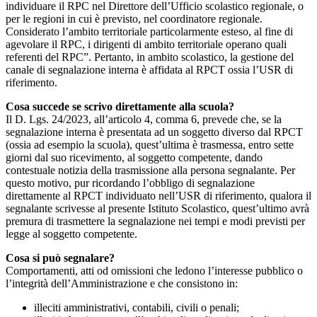
individuare il RPC nel Direttore dell’Ufficio scolastico regionale, o
per le regioni in cui è previsto, nel coordinatore regionale.
Considerato l’ambito territoriale particolarmente esteso, al fine di
agevolare il RPC, i dirigenti di ambito territoriale operano quali
referenti del RPC”. Pertanto, in ambito scolastico, la gestione del
canale di segnalazione interna è affidata al RPCT ossia l’USR di
riferimento.
Cosa succede se scrivo direttamente alla scuola?
Il D. Lgs. 24/2023, all’articolo 4, comma 6, prevede che, se la
segnalazione interna è presentata ad un soggetto diverso dal RPCT
(ossia ad esempio la scuola), quest’ultima è trasmessa, entro sette
giorni dal suo ricevimento, al soggetto competente, dando
contestuale notizia della trasmissione alla persona segnalante. Per
questo motivo, pur ricordando l’obbligo di segnalazione
direttamente al RPCT individuato nell’USR di riferimento, qualora il
segnalante scrivesse al presente Istituto Scolastico, quest’ultimo avrà
premura di trasmettere la segnalazione nei tempi e modi previsti per
legge al soggetto competente.
Cosa si può segnalare?
Comportamenti, atti od omissioni che ledono l’interesse pubblico o
l’integrità dell’Amministrazione e che consistono in:
illeciti amministrativi, contabili, civili o penali;