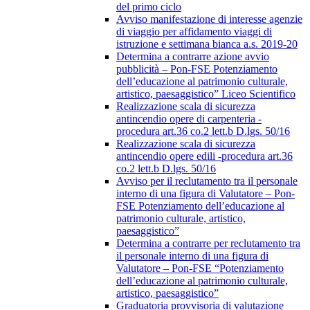
del primo ciclo
Avviso manifestazione di interesse agenzie
di viaggio per affidamento viaggi di
istruzione e settimana bianca a.s. 2019-20
Determina a contrarre azione avvio
pubblicità – Pon-FSE Potenziamento
dell’educazione al patrimonio culturale,
artistico, paesaggistico” Liceo Scientifico
Realizzazione scala di sicurezza
antincendio opere di carpenteria -
procedura art.36 co.2 lett.b D.lgs. 50/16
Realizzazione scala di sicurezza
antincendio opere edili -procedura art.36
co.2 lett.b D.lgs. 50/16
Avviso per il reclutamento tra il personale
interno di una figura di Valutatore – Pon-
FSE Potenziamento dell’educazione al
patrimonio culturale, artistico,
paesaggistico”
Determina a contrarre per reclutamento tra
il personale interno di una figura di
Valutatore – Pon-FSE “Potenziamento
dell’educazione al patrimonio culturale,
artistico, paesaggistico”
Graduatoria provvisoria di valutazione