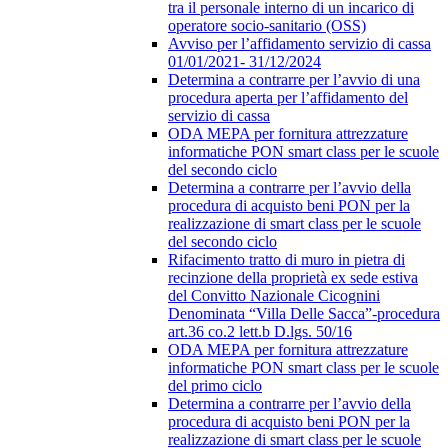
tra il personale interno di un incarico di
operatore socio-sanitario (OSS)
Avviso per l’affidamento servizio di cassa
01/01/2021- 31/12/2024
Determina a contrarre per l’avvio di una
procedura aperta per l’affidamento del
servizio di cassa
ODA MEPA per fornitura attrezzature
informatiche PON smart class per le scuole
del secondo ciclo
Determina a contrarre per l’avvio della
procedura di acquisto beni PON per la
realizzazione di smart class per le scuole
del secondo ciclo
Rifacimento tratto di muro in pietra di
recinzione della proprietà ex sede estiva
del Convitto Nazionale Cicognini
Denominata “Villa Delle Sacca”-procedura
art.36 co.2 lett.b D.lgs. 50/16
ODA MEPA per fornitura attrezzature
informatiche PON smart class per le scuole
del primo ciclo
Determina a contrarre per l’avvio della
procedura di acquisto beni PON per la
realizzazione di smart class per le scuole