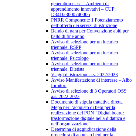
generation class – Ambienti di
apprendimento innovativi – CUP:
D34D23000740006
PNRR Componente 1 Potenziamento
dell’offerta dei servizi di istruzione
Bando di gara per Convenzione abiti per
ballo di fine anno
Avviso di selezione per un incarico
triennale: RSPP
Avviso di selezione per un incarico
triennale: Psicologo
Avviso di selezione per un incarico
triennale: Dietista
Viaggi di istruzione a.s. 2022/2023
Avviso Manifestazione di interesse – Albo
fornitori
Avviso di selezione di 3 Operatori OSS
a.s. 2022-2023
Documento di stipula trattativa diretta
Mepa per l’acquisto di beni per la
realizzazione del PON “Digital board:
trasformazione digitale nella didattica e
nell’organizzazione”
Determina di aggiudicazione della
procedura di acquisto beni per la