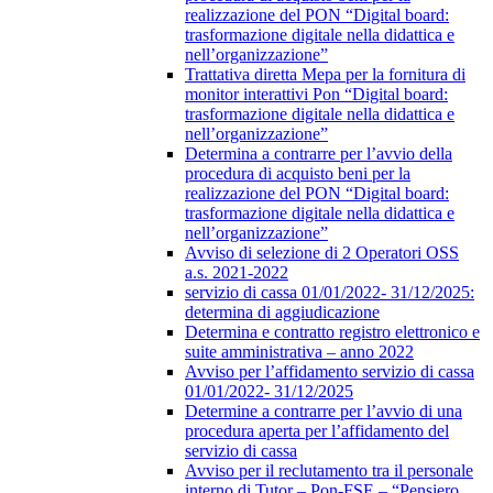
realizzazione del PON “Digital board:
trasformazione digitale nella didattica e
nell’organizzazione”
Trattativa diretta Mepa per la fornitura di
monitor interattivi Pon “Digital board:
trasformazione digitale nella didattica e
nell’organizzazione”
Determina a contrarre per l’avvio della
procedura di acquisto beni per la
realizzazione del PON “Digital board:
trasformazione digitale nella didattica e
nell’organizzazione”
Avviso di selezione di 2 Operatori OSS
a.s. 2021-2022
servizio di cassa 01/01/2022- 31/12/2025:
determina di aggiudicazione
Determina e contratto registro elettronico e
suite amministrativa – anno 2022
Avviso per l’affidamento servizio di cassa
01/01/2022- 31/12/2025
Determine a contrarre per l’avvio di una
procedura aperta per l’affidamento del
servizio di cassa
Avviso per il reclutamento tra il personale
interno di Tutor – Pon-FSE – “Pensiero