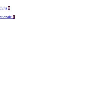
tività
8
stionale
1