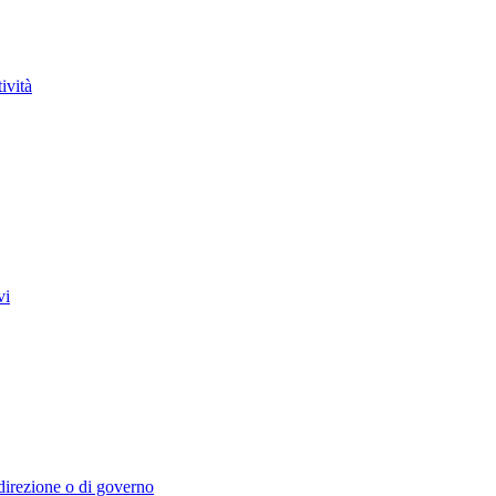
ività
vi
i direzione o di governo