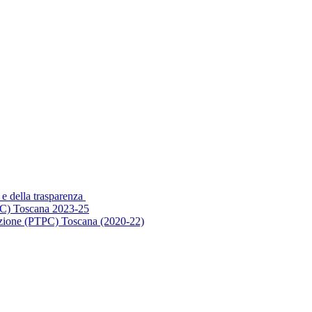
 e della trasparenza
PC) Toscana 2023-25
ruzione (PTPC) Toscana (2020-22)