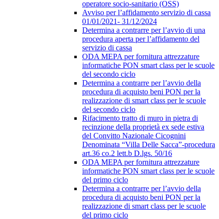
operatore socio-sanitario (OSS)
Avviso per l’affidamento servizio di cassa
01/01/2021- 31/12/2024
Determina a contrarre per l’avvio di una
procedura aperta per l’affidamento del
servizio di cassa
ODA MEPA per fornitura attrezzature
informatiche PON smart class per le scuole
del secondo ciclo
Determina a contrarre per l’avvio della
procedura di acquisto beni PON per la
realizzazione di smart class per le scuole
del secondo ciclo
Rifacimento tratto di muro in pietra di
recinzione della proprietà ex sede estiva
del Convitto Nazionale Cicognini
Denominata “Villa Delle Sacca”-procedura
art.36 co.2 lett.b D.lgs. 50/16
ODA MEPA per fornitura attrezzature
informatiche PON smart class per le scuole
del primo ciclo
Determina a contrarre per l’avvio della
procedura di acquisto beni PON per la
realizzazione di smart class per le scuole
del primo ciclo