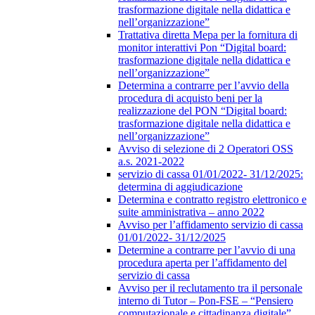
trasformazione digitale nella didattica e
nell’organizzazione”
Trattativa diretta Mepa per la fornitura di
monitor interattivi Pon “Digital board:
trasformazione digitale nella didattica e
nell’organizzazione”
Determina a contrarre per l’avvio della
procedura di acquisto beni per la
realizzazione del PON “Digital board:
trasformazione digitale nella didattica e
nell’organizzazione”
Avviso di selezione di 2 Operatori OSS
a.s. 2021-2022
servizio di cassa 01/01/2022- 31/12/2025:
determina di aggiudicazione
Determina e contratto registro elettronico e
suite amministrativa – anno 2022
Avviso per l’affidamento servizio di cassa
01/01/2022- 31/12/2025
Determine a contrarre per l’avvio di una
procedura aperta per l’affidamento del
servizio di cassa
Avviso per il reclutamento tra il personale
interno di Tutor – Pon-FSE – “Pensiero
computazionale e cittadinanza digitale”