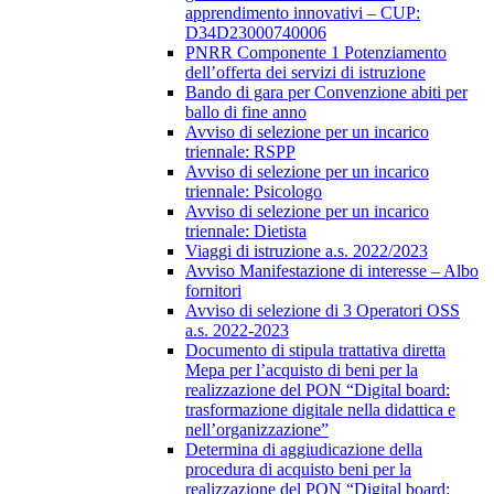
apprendimento innovativi – CUP:
D34D23000740006
PNRR Componente 1 Potenziamento
dell’offerta dei servizi di istruzione
Bando di gara per Convenzione abiti per
ballo di fine anno
Avviso di selezione per un incarico
triennale: RSPP
Avviso di selezione per un incarico
triennale: Psicologo
Avviso di selezione per un incarico
triennale: Dietista
Viaggi di istruzione a.s. 2022/2023
Avviso Manifestazione di interesse – Albo
fornitori
Avviso di selezione di 3 Operatori OSS
a.s. 2022-2023
Documento di stipula trattativa diretta
Mepa per l’acquisto di beni per la
realizzazione del PON “Digital board:
trasformazione digitale nella didattica e
nell’organizzazione”
Determina di aggiudicazione della
procedura di acquisto beni per la
realizzazione del PON “Digital board: