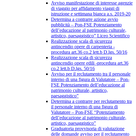
Avviso manifestazione di interesse agenzie
di viaggio per affidamento viaggi di
istruzione e settimana bianca a.s. 2019-20
Determina a contrarre azione avvio
pubblicità – Pon-FSE Potenziamento
dell’educazione al patrimonio culturale,
artistico, paesaggistico” Liceo Scientifico
Realizzazione scala di sicurezza
antincendio opere di carpenteria -
procedura art.36 co.2 lett.b D.lgs. 50/16
Realizzazione scala di sicurezza
antincendio opere edili -procedura art.36
co.2 lett.b D.lgs. 50/16
Avviso per il reclutamento tra il personale
interno di una figura di Valutatore – Pon-
FSE Potenziamento dell’educazione al
patrimonio culturale, artistico,
paesaggistico”
Determina a contrarre per reclutamento tra
il personale interno di una figura di
Valutatore – Pon-FSE “Potenziamento
dell’educazione al patrimonio culturale,
artistico, paesaggistico”
Graduatoria provvisoria di valutazione
delle domande avviso per il reclutamento