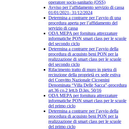
operatore socio-sanitario (OSS)
Avviso per l’affidamento servizio di cassa
01/01/2021- 31/12/2024
Determina a contrarre per l’avvio di una
procedura aperta per l’affidamento del
servizio di cassa
ODA MEPA per fornitura attrezzature
informatiche PON smart class per le scuole
del secondo ciclo
Determina a contrarre per l’avvio della
procedura di acquisto beni PON per la
realizzazione di smart class per le scuole
del secondo ciclo
Rifacimento tratto di muro in pietra di
recinzione della proprietà ex sede estiva
del Convitto Nazionale Cicognini
Denominata “Villa Delle Sacca”-procedura
art.36 co.2 lett.b D.lgs. 50/16
ODA MEPA per fornitura attrezzature
informatiche PON smart class per le scuole
del primo ciclo
Determina a contrarre per l’avvio della
procedura di acquisto beni PON per la
realizzazione di smart class per le scuole
del primo ciclo