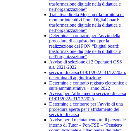
trasformazione digitale nella didattica e
nell’organizzazione”
Trattativa diretta Mepa per la fornitura di
monitor interattivi Pon “Digital board:
trasformazione digitale nella didattica e
nell’organizzazione”
Determina a contrarre per l’avvio della
procedura di acquisto beni per la
realizzazione del PON “Digital board:
trasformazione digitale nella didattica e
nell’organizzazione”
Avviso di selezione di 2 Operatori OSS
a.s. 2021-2022
servizio di cassa 01/01/2022- 31/12/2025:
determina di aggiudicazione
Determina e contratto registro elettronico e
suite amministrativa – anno 2022
Avviso per l’affidamento servizio di cassa
01/01/2022- 31/12/2025
Determine a contrarre per l’avvio di una
procedura aperta per l’affidamento del
servizio di cassa
Avviso per il reclutamento tra il personale
interno di Tutor – Pon-FSE – “Pensiero
computazionale e cittadinanza digitale”