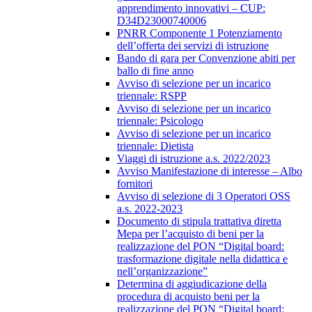
apprendimento innovativi – CUP:
D34D23000740006
PNRR Componente 1 Potenziamento
dell’offerta dei servizi di istruzione
Bando di gara per Convenzione abiti per
ballo di fine anno
Avviso di selezione per un incarico
triennale: RSPP
Avviso di selezione per un incarico
triennale: Psicologo
Avviso di selezione per un incarico
triennale: Dietista
Viaggi di istruzione a.s. 2022/2023
Avviso Manifestazione di interesse – Albo
fornitori
Avviso di selezione di 3 Operatori OSS
a.s. 2022-2023
Documento di stipula trattativa diretta
Mepa per l’acquisto di beni per la
realizzazione del PON “Digital board:
trasformazione digitale nella didattica e
nell’organizzazione”
Determina di aggiudicazione della
procedura di acquisto beni per la
realizzazione del PON “Digital board: