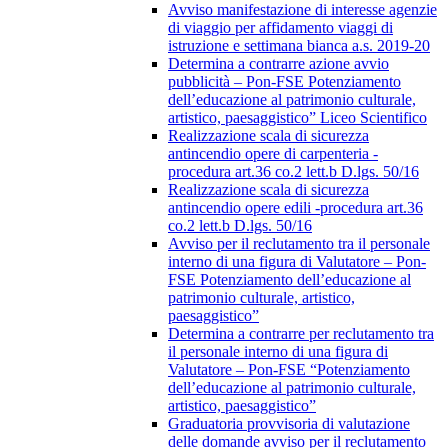
Avviso manifestazione di interesse agenzie
di viaggio per affidamento viaggi di
istruzione e settimana bianca a.s. 2019-20
Determina a contrarre azione avvio
pubblicità – Pon-FSE Potenziamento
dell’educazione al patrimonio culturale,
artistico, paesaggistico” Liceo Scientifico
Realizzazione scala di sicurezza
antincendio opere di carpenteria -
procedura art.36 co.2 lett.b D.lgs. 50/16
Realizzazione scala di sicurezza
antincendio opere edili -procedura art.36
co.2 lett.b D.lgs. 50/16
Avviso per il reclutamento tra il personale
interno di una figura di Valutatore – Pon-
FSE Potenziamento dell’educazione al
patrimonio culturale, artistico,
paesaggistico”
Determina a contrarre per reclutamento tra
il personale interno di una figura di
Valutatore – Pon-FSE “Potenziamento
dell’educazione al patrimonio culturale,
artistico, paesaggistico”
Graduatoria provvisoria di valutazione
delle domande avviso per il reclutamento