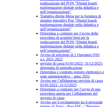
realizzazione del PON “Digital board:
trasformazione digitale nella didattica e
nell’organizzazione”
Trattativa diretta Mepa per la fornitura di
monitor interattivi Pon “Digital board:
trasformazione digitale nella didattica e
nell’organizzazione”
Determina a contrarre per l’avvio della
procedura di acquisto beni per la
realizzazione del PON “Digital board:
trasformazione digitale nella didattica e
nell’organizzazione”
Avviso di selezione di 2 Operatori OSS
a.s. 2021-2022
servizio di cassa 01/01/2022- 31/12/2025:
determina di aggiudicazione
Determina e contratto registro elettronico e
suite amministrativa – anno 2022
Avviso per l’affidamento servizio di cassa
01/01/2022- 31/12/2025
Determine a contrarre per l’avvio di una
procedura aperta per l’affidamento del
servizio di cassa
Avviso per il reclutamento tra il personale
interno di Tutor – Pon-FSE – “Pensiero