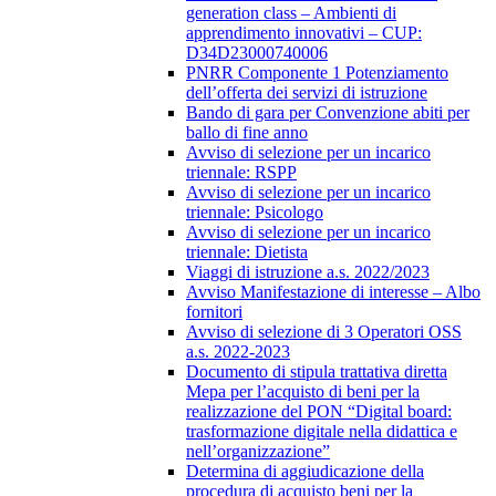
generation class – Ambienti di
apprendimento innovativi – CUP:
D34D23000740006
PNRR Componente 1 Potenziamento
dell’offerta dei servizi di istruzione
Bando di gara per Convenzione abiti per
ballo di fine anno
Avviso di selezione per un incarico
triennale: RSPP
Avviso di selezione per un incarico
triennale: Psicologo
Avviso di selezione per un incarico
triennale: Dietista
Viaggi di istruzione a.s. 2022/2023
Avviso Manifestazione di interesse – Albo
fornitori
Avviso di selezione di 3 Operatori OSS
a.s. 2022-2023
Documento di stipula trattativa diretta
Mepa per l’acquisto di beni per la
realizzazione del PON “Digital board:
trasformazione digitale nella didattica e
nell’organizzazione”
Determina di aggiudicazione della
procedura di acquisto beni per la