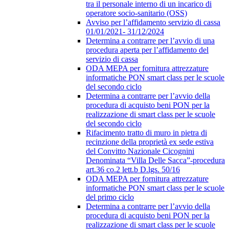
tra il personale interno di un incarico di
operatore socio-sanitario (OSS)
Avviso per l’affidamento servizio di cassa
01/01/2021- 31/12/2024
Determina a contrarre per l’avvio di una
procedura aperta per l’affidamento del
servizio di cassa
ODA MEPA per fornitura attrezzature
informatiche PON smart class per le scuole
del secondo ciclo
Determina a contrarre per l’avvio della
procedura di acquisto beni PON per la
realizzazione di smart class per le scuole
del secondo ciclo
Rifacimento tratto di muro in pietra di
recinzione della proprietà ex sede estiva
del Convitto Nazionale Cicognini
Denominata “Villa Delle Sacca”-procedura
art.36 co.2 lett.b D.lgs. 50/16
ODA MEPA per fornitura attrezzature
informatiche PON smart class per le scuole
del primo ciclo
Determina a contrarre per l’avvio della
procedura di acquisto beni PON per la
realizzazione di smart class per le scuole