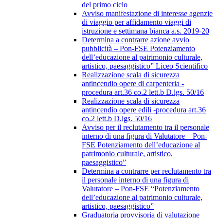
del primo ciclo
Avviso manifestazione di interesse agenzie
di viaggio per affidamento viaggi di
istruzione e settimana bianca a.s. 2019-20
Determina a contrarre azione avvio
pubblicità – Pon-FSE Potenziamento
dell’educazione al patrimonio culturale,
artistico, paesaggistico” Liceo Scientifico
Realizzazione scala di sicurezza
antincendio opere di carpenteria -
procedura art.36 co.2 lett.b D.lgs. 50/16
Realizzazione scala di sicurezza
antincendio opere edili -procedura art.36
co.2 lett.b D.lgs. 50/16
Avviso per il reclutamento tra il personale
interno di una figura di Valutatore – Pon-
FSE Potenziamento dell’educazione al
patrimonio culturale, artistico,
paesaggistico”
Determina a contrarre per reclutamento tra
il personale interno di una figura di
Valutatore – Pon-FSE “Potenziamento
dell’educazione al patrimonio culturale,
artistico, paesaggistico”
Graduatoria provvisoria di valutazione