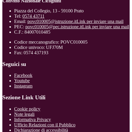
Convitto Nazionale Cicognini
Piazza del Collegio, 13 - 59100 Prato
Tel:
0574 43711
Email:
povc010005@istruzione.it
Link per inviare una mail
PEC:
povc010005@pec.istruzione.it
Link per inviare una mail
C.F.: 84007010485
Codice meccanografico: POVC010005
Codice univoco: UFJ70M
Fax: 0574 437193
Seguici su
Facebook
Youtube
Instagram
Sezione Link Utili
Cookie policy
Note legali
Informativa Privacy
Ufficio Relazioni con il Pubblico
Dichiarazione di accessibilità