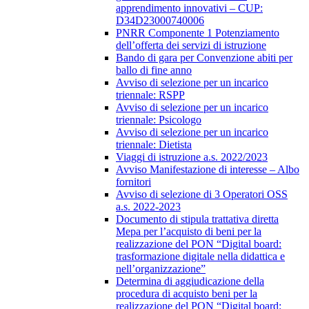
apprendimento innovativi – CUP:
D34D23000740006
PNRR Componente 1 Potenziamento
dell’offerta dei servizi di istruzione
Bando di gara per Convenzione abiti per
ballo di fine anno
Avviso di selezione per un incarico
triennale: RSPP
Avviso di selezione per un incarico
triennale: Psicologo
Avviso di selezione per un incarico
triennale: Dietista
Viaggi di istruzione a.s. 2022/2023
Avviso Manifestazione di interesse – Albo
fornitori
Avviso di selezione di 3 Operatori OSS
a.s. 2022-2023
Documento di stipula trattativa diretta
Mepa per l’acquisto di beni per la
realizzazione del PON “Digital board:
trasformazione digitale nella didattica e
nell’organizzazione”
Determina di aggiudicazione della
procedura di acquisto beni per la
realizzazione del PON “Digital board: