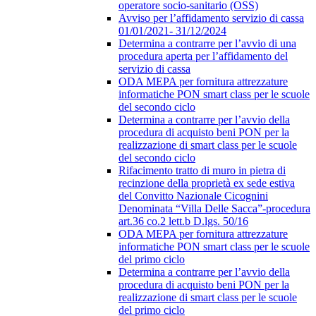
operatore socio-sanitario (OSS)
Avviso per l’affidamento servizio di cassa
01/01/2021- 31/12/2024
Determina a contrarre per l’avvio di una
procedura aperta per l’affidamento del
servizio di cassa
ODA MEPA per fornitura attrezzature
informatiche PON smart class per le scuole
del secondo ciclo
Determina a contrarre per l’avvio della
procedura di acquisto beni PON per la
realizzazione di smart class per le scuole
del secondo ciclo
Rifacimento tratto di muro in pietra di
recinzione della proprietà ex sede estiva
del Convitto Nazionale Cicognini
Denominata “Villa Delle Sacca”-procedura
art.36 co.2 lett.b D.lgs. 50/16
ODA MEPA per fornitura attrezzature
informatiche PON smart class per le scuole
del primo ciclo
Determina a contrarre per l’avvio della
procedura di acquisto beni PON per la
realizzazione di smart class per le scuole
del primo ciclo