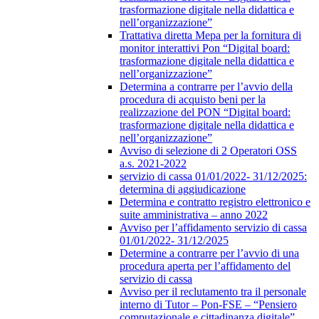
trasformazione digitale nella didattica e
nell’organizzazione”
Trattativa diretta Mepa per la fornitura di
monitor interattivi Pon “Digital board:
trasformazione digitale nella didattica e
nell’organizzazione”
Determina a contrarre per l’avvio della
procedura di acquisto beni per la
realizzazione del PON “Digital board:
trasformazione digitale nella didattica e
nell’organizzazione”
Avviso di selezione di 2 Operatori OSS
a.s. 2021-2022
servizio di cassa 01/01/2022- 31/12/2025:
determina di aggiudicazione
Determina e contratto registro elettronico e
suite amministrativa – anno 2022
Avviso per l’affidamento servizio di cassa
01/01/2022- 31/12/2025
Determine a contrarre per l’avvio di una
procedura aperta per l’affidamento del
servizio di cassa
Avviso per il reclutamento tra il personale
interno di Tutor – Pon-FSE – “Pensiero
computazionale e cittadinanza digitale”