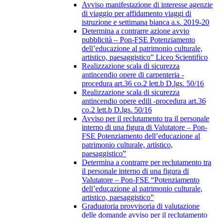
Avviso manifestazione di interesse agenzie
di viaggio per affidamento viaggi di
istruzione e settimana bianca a.s. 2019-20
Determina a contrarre azione avvio
pubblicità – Pon-FSE Potenziamento
dell’educazione al patrimonio culturale,
artistico, paesaggistico” Liceo Scientifico
Realizzazione scala di sicurezza
antincendio opere di carpenteria -
procedura art.36 co.2 lett.b D.lgs. 50/16
Realizzazione scala di sicurezza
antincendio opere edili -procedura art.36
co.2 lett.b D.lgs. 50/16
Avviso per il reclutamento tra il personale
interno di una figura di Valutatore – Pon-
FSE Potenziamento dell’educazione al
patrimonio culturale, artistico,
paesaggistico”
Determina a contrarre per reclutamento tra
il personale interno di una figura di
Valutatore – Pon-FSE “Potenziamento
dell’educazione al patrimonio culturale,
artistico, paesaggistico”
Graduatoria provvisoria di valutazione
delle domande avviso per il reclutamento