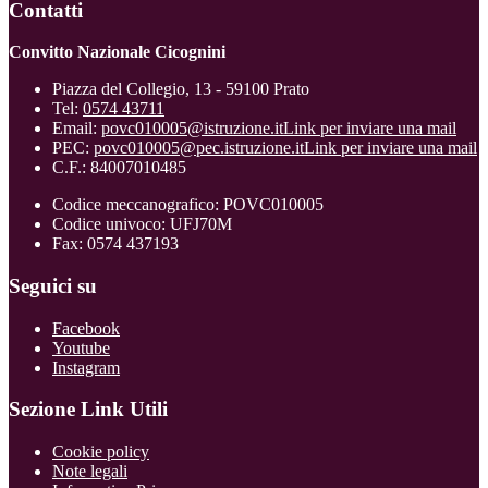
Contatti
Convitto Nazionale Cicognini
Piazza del Collegio, 13 - 59100 Prato
Tel:
0574 43711
Email:
povc010005@istruzione.it
Link per inviare una mail
PEC:
povc010005@pec.istruzione.it
Link per inviare una mail
C.F.: 84007010485
Codice meccanografico: POVC010005
Codice univoco: UFJ70M
Fax: 0574 437193
Seguici su
Facebook
Youtube
Instagram
Sezione Link Utili
Cookie policy
Note legali