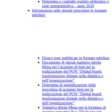
Determina e contratto registro elettronico e
suite amministrativa – anno 2020
Informazioni sulle singole procedure in formato
tabellare
Elenco gare pubblicate in formato tabellare
Documento di stipula trattativa diretta
Mepa per l’acquisto di beni per la
realizzazione del PON “Digital board:
trasformazione digitale nella didattica e
nell’organizzazione”
Determina di aggiudicazione della
procedura di acquisto beni per la
realizzazione del PON “Digital board:
trasformazione digitale nella didattica e
nell’organizzazione”
Trattativa diretta Mepa per la fornitura di
monitor interattivi Pon “Digital board: