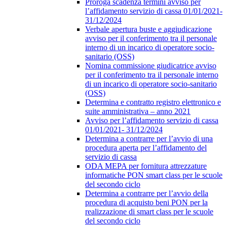
Proroga scadenza termini avviso per
l’affidamento servizio di cassa 01/01/2021-
31/12/2024
Verbale apertura buste e aggiudicazione
avviso per il conferimento tra il personale
interno di un incarico di operatore socio-
sanitario (OSS)
Nomina commissione giudicatrice avviso
per il conferimento tra il personale interno
di un incarico di operatore socio-sanitario
(OSS)
Determina e contratto registro elettronico e
suite amministrativa – anno 2021
Avviso per l’affidamento servizio di cassa
01/01/2021- 31/12/2024
Determina a contrarre per l’avvio di una
procedura aperta per l’affidamento del
servizio di cassa
ODA MEPA per fornitura attrezzature
informatiche PON smart class per le scuole
del secondo ciclo
Determina a contrarre per l’avvio della
procedura di acquisto beni PON per la
realizzazione di smart class per le scuole
del secondo ciclo