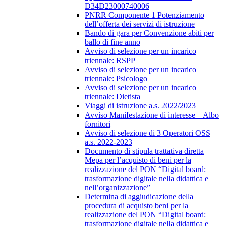
D34D23000740006
PNRR Componente 1 Potenziamento
dell’offerta dei servizi di istruzione
Bando di gara per Convenzione abiti per
ballo di fine anno
Avviso di selezione per un incarico
triennale: RSPP
Avviso di selezione per un incarico
triennale: Psicologo
Avviso di selezione per un incarico
triennale: Dietista
Viaggi di istruzione a.s. 2022/2023
Avviso Manifestazione di interesse – Albo
fornitori
Avviso di selezione di 3 Operatori OSS
a.s. 2022-2023
Documento di stipula trattativa diretta
Mepa per l’acquisto di beni per la
realizzazione del PON “Digital board:
trasformazione digitale nella didattica e
nell’organizzazione”
Determina di aggiudicazione della
procedura di acquisto beni per la
realizzazione del PON “Digital board:
trasformazione digitale nella didattica e