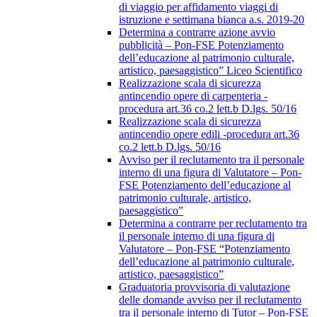
di viaggio per affidamento viaggi di
istruzione e settimana bianca a.s. 2019-20
Determina a contrarre azione avvio
pubblicità – Pon-FSE Potenziamento
dell’educazione al patrimonio culturale,
artistico, paesaggistico” Liceo Scientifico
Realizzazione scala di sicurezza
antincendio opere di carpenteria -
procedura art.36 co.2 lett.b D.lgs. 50/16
Realizzazione scala di sicurezza
antincendio opere edili -procedura art.36
co.2 lett.b D.lgs. 50/16
Avviso per il reclutamento tra il personale
interno di una figura di Valutatore – Pon-
FSE Potenziamento dell’educazione al
patrimonio culturale, artistico,
paesaggistico”
Determina a contrarre per reclutamento tra
il personale interno di una figura di
Valutatore – Pon-FSE “Potenziamento
dell’educazione al patrimonio culturale,
artistico, paesaggistico”
Graduatoria provvisoria di valutazione
delle domande avviso per il reclutamento
tra il personale interno di Tutor – Pon-FSE