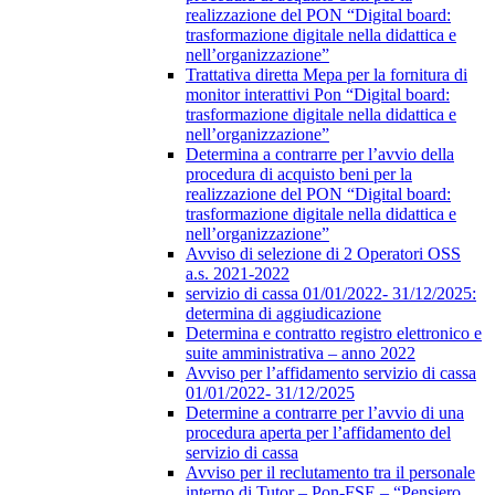
realizzazione del PON “Digital board:
trasformazione digitale nella didattica e
nell’organizzazione”
Trattativa diretta Mepa per la fornitura di
monitor interattivi Pon “Digital board:
trasformazione digitale nella didattica e
nell’organizzazione”
Determina a contrarre per l’avvio della
procedura di acquisto beni per la
realizzazione del PON “Digital board:
trasformazione digitale nella didattica e
nell’organizzazione”
Avviso di selezione di 2 Operatori OSS
a.s. 2021-2022
servizio di cassa 01/01/2022- 31/12/2025:
determina di aggiudicazione
Determina e contratto registro elettronico e
suite amministrativa – anno 2022
Avviso per l’affidamento servizio di cassa
01/01/2022- 31/12/2025
Determine a contrarre per l’avvio di una
procedura aperta per l’affidamento del
servizio di cassa
Avviso per il reclutamento tra il personale
interno di Tutor – Pon-FSE – “Pensiero