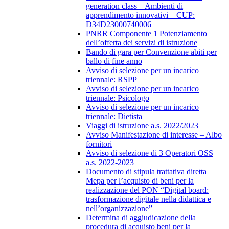
generation class – Ambienti di
apprendimento innovativi – CUP:
D34D23000740006
PNRR Componente 1 Potenziamento
dell’offerta dei servizi di istruzione
Bando di gara per Convenzione abiti per
ballo di fine anno
Avviso di selezione per un incarico
triennale: RSPP
Avviso di selezione per un incarico
triennale: Psicologo
Avviso di selezione per un incarico
triennale: Dietista
Viaggi di istruzione a.s. 2022/2023
Avviso Manifestazione di interesse – Albo
fornitori
Avviso di selezione di 3 Operatori OSS
a.s. 2022-2023
Documento di stipula trattativa diretta
Mepa per l’acquisto di beni per la
realizzazione del PON “Digital board:
trasformazione digitale nella didattica e
nell’organizzazione”
Determina di aggiudicazione della
procedura di acquisto beni per la