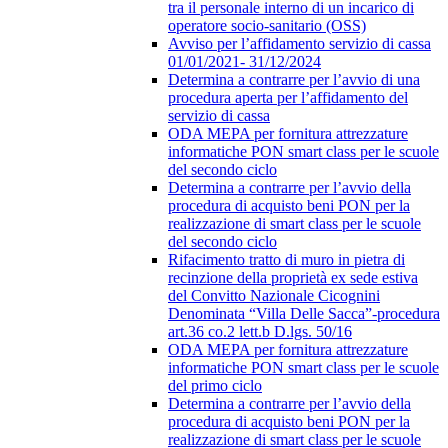
tra il personale interno di un incarico di
operatore socio-sanitario (OSS)
Avviso per l’affidamento servizio di cassa
01/01/2021- 31/12/2024
Determina a contrarre per l’avvio di una
procedura aperta per l’affidamento del
servizio di cassa
ODA MEPA per fornitura attrezzature
informatiche PON smart class per le scuole
del secondo ciclo
Determina a contrarre per l’avvio della
procedura di acquisto beni PON per la
realizzazione di smart class per le scuole
del secondo ciclo
Rifacimento tratto di muro in pietra di
recinzione della proprietà ex sede estiva
del Convitto Nazionale Cicognini
Denominata “Villa Delle Sacca”-procedura
art.36 co.2 lett.b D.lgs. 50/16
ODA MEPA per fornitura attrezzature
informatiche PON smart class per le scuole
del primo ciclo
Determina a contrarre per l’avvio della
procedura di acquisto beni PON per la
realizzazione di smart class per le scuole