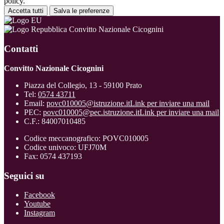
policy.
Accetta tutti
Salva le preferenze
Convitto Nazionale Cicognini
Contatti
Convitto Nazionale Cicognini
Piazza del Collegio, 13 - 59100 Prato
Tel:
0574 43711
Email:
povc010005@istruzione.it
Link per inviare una mail
PEC:
povc010005@pec.istruzione.it
Link per inviare una mail
C.F.: 84007010485
Codice meccanografico: POVC010005
Codice univoco: UFJ70M
Fax: 0574 437193
Seguici su
Facebook
Youtube
Instagram