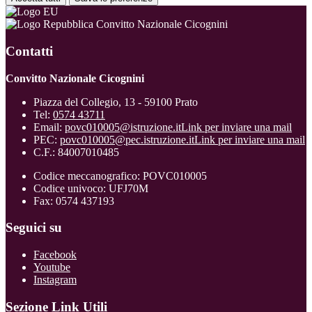
Convitto Nazionale Cicognini
Contatti
Convitto Nazionale Cicognini
Piazza del Collegio, 13 - 59100 Prato
Tel:
0574 43711
Email:
povc010005@istruzione.it
Link per inviare una mail
PEC:
povc010005@pec.istruzione.it
Link per inviare una mail
C.F.: 84007010485
Codice meccanografico: POVC010005
Codice univoco: UFJ70M
Fax: 0574 437193
Seguici su
Facebook
Youtube
Instagram
Sezione Link Utili