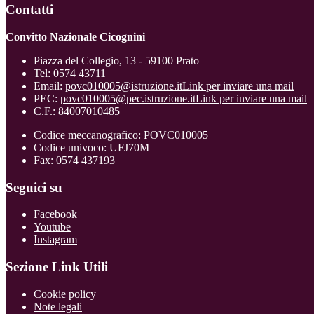
Contatti
Convitto Nazionale Cicognini
Piazza del Collegio, 13 - 59100 Prato
Tel:
0574 43711
Email:
povc010005@istruzione.it
Link per inviare una mail
PEC:
povc010005@pec.istruzione.it
Link per inviare una mail
C.F.: 84007010485
Codice meccanografico: POVC010005
Codice univoco: UFJ70M
Fax: 0574 437193
Seguici su
Facebook
Youtube
Instagram
Sezione Link Utili
Cookie policy
Note legali