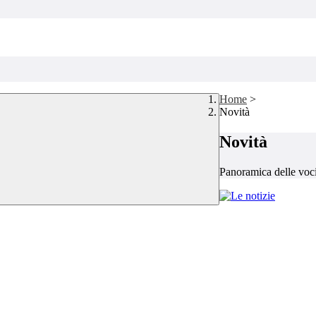
Home
>
Novità
Novità
Panoramica delle voc