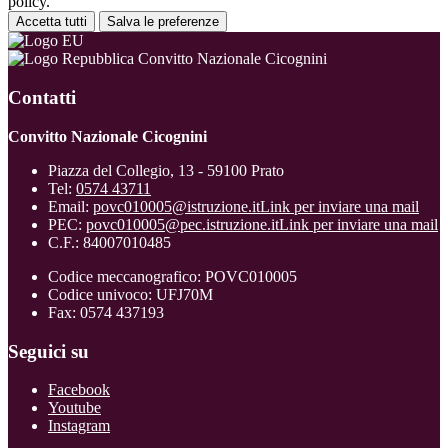
policy.
Accetta tutti
Salva le preferenze
Convitto Nazionale Cicognini
Contatti
Convitto Nazionale Cicognini
Piazza del Collegio, 13 - 59100 Prato
Tel:
0574 43711
Email:
povc010005@istruzione.it
Link per inviare una mail
PEC:
povc010005@pec.istruzione.it
Link per inviare una mail
C.F.: 84007010485
Codice meccanografico: POVC010005
Codice univoco: UFJ70M
Fax: 0574 437193
Seguici su
Facebook
Youtube
Instagram