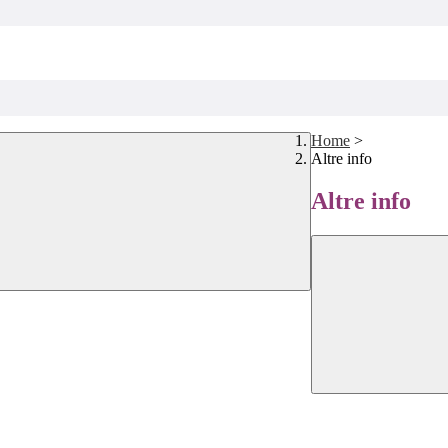
Home
>
Altre info
Altre info