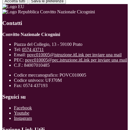
Accetta tutti
Salva le preferenze
Convitto Nazionale Cicognini
Contatti
Convitto Nazionale Cicognini
Piazza del Collegio, 13 - 59100 Prato
Tel:
0574 43711
Email:
povc010005@istruzione.it
Link per inviare una mail
PEC:
povc010005@pec.istruzione.it
Link per inviare una mail
C.F.: 84007010485
Codice meccanografico: POVC010005
Codice univoco: UFJ70M
Fax: 0574 437193
Seguici su
Facebook
Youtube
Instagram
Sezione Link Utili