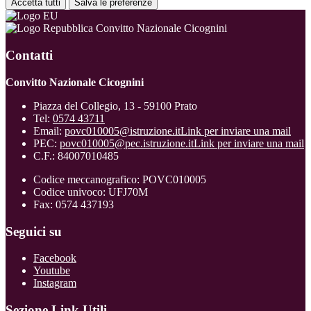
Accetta tutti
Salva le preferenze
Convitto Nazionale Cicognini
Contatti
Convitto Nazionale Cicognini
Piazza del Collegio, 13 - 59100 Prato
Tel:
0574 43711
Email:
povc010005@istruzione.it
Link per inviare una mail
PEC:
povc010005@pec.istruzione.it
Link per inviare una mail
C.F.: 84007010485
Codice meccanografico: POVC010005
Codice univoco: UFJ70M
Fax: 0574 437193
Seguici su
Facebook
Youtube
Instagram
Sezione Link Utili