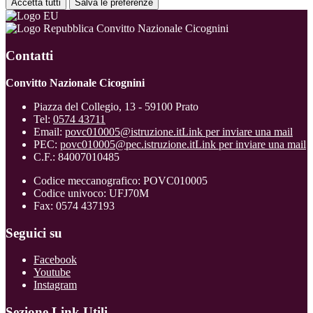
Accetta tutti
Salva le preferenze
Convitto Nazionale Cicognini
Contatti
Convitto Nazionale Cicognini
Piazza del Collegio, 13 - 59100 Prato
Tel:
0574 43711
Email:
povc010005@istruzione.it
Link per inviare una mail
PEC:
povc010005@pec.istruzione.it
Link per inviare una mail
C.F.: 84007010485
Codice meccanografico: POVC010005
Codice univoco: UFJ70M
Fax: 0574 437193
Seguici su
Facebook
Youtube
Instagram
Sezione Link Utili