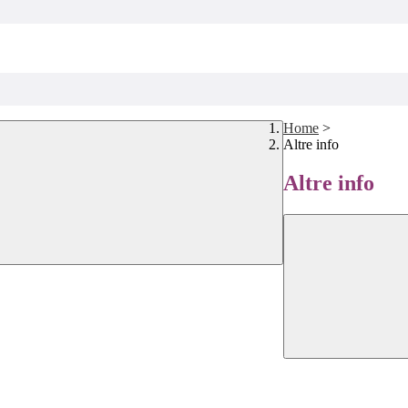
Home
>
Altre info
Altre info