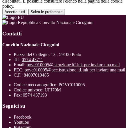
disabilitati. È possibile consultare l'elenco nella pagina della cookie
policy.
Accetta tutti
Salva le preferenze
Convitto Nazionale Cicognini
Contatti
Convitto Nazionale Cicognini
Piazza del Collegio, 13 - 59100 Prato
Tel:
0574 43711
Email:
povc010005@istruzione.it
Link per inviare una mail
PEC:
povc010005@pec.istruzione.it
Link per inviare una mail
C.F.: 84007010485
Codice meccanografico: POVC010005
Codice univoco: UFJ70M
Fax: 0574 437193
Seguici su
Facebook
Youtube
Instagram