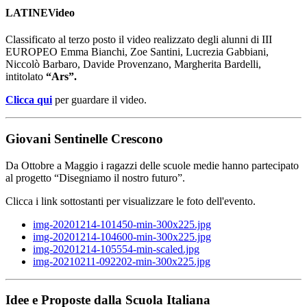
LATINEVideo
Classificato al terzo posto il video realizzato degli alunni di III
EUROPEO Emma Bianchi, Zoe Santini, Lucrezia Gabbiani,
Niccolò Barbaro, Davide Provenzano, Margherita Bardelli,
intitolato
“Ars”.
Clicca qui
per guardare il video.
Giovani Sentinelle Crescono
Da Ottobre a Maggio i ragazzi delle scuole medie hanno partecipato
al progetto “Disegniamo il nostro futuro”.
Clicca i link sottostanti per visualizzare le foto dell'evento.
img-20201214-101450-min-300x225.jpg
img-20201214-104600-min-300x225.jpg
img-20201214-105554-min-scaled.jpg
img-20210211-092202-min-300x225.jpg
Idee e Proposte dalla Scuola Italiana