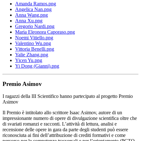
Amanda Ramos.png
Angelica Nan.png
Anna Wang.png
Anna Xu.png
Gregorio Nardi.png
Maria Eleonora Caporaso.png
Noemi Vitiello.png
Valentino Wu.png
Vittoria Benelli.png
Yalie Zhang.png
Yicen Yu.png
Yi Dong (Gianni).png
Premio Asimov
I ragazzi della III Scientifico hanno partecipato al progetto Premio
Asimov
Il Premio è intitolato allo scrittore Isaac Asimov, autore di un
impressionante numero di opere di divulgazione scientifica oltre che
di svariati romanzi e racconti. L’attività di lettura, analisi e
recensione delle opere in gara da parte degli studenti può essere
riconosciuta ai fini dell’attribuzione di crediti formativi e come
percorso per le competenze trasversali e per l’orientamento (PCTO,