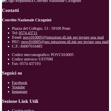
Convitto Nazionale Cicognini
Contatti
Convitto Nazionale Cicognini
Piazza del Collegio, 13 - 59100 Prato
Tel:
0574 43711
Email:
povc010005@istruzione.it
Link per inviare una mail
PEC:
povc010005@pec.istruzione.it
Link per inviare una mail
C.F.: 84007010485
Codice meccanografico: POVC010005
Codice univoco: UFJ70M
Fax: 0574 437193
Seguici su
Facebook
Youtube
Instagram
Sezione Link Utili
Cookie policy