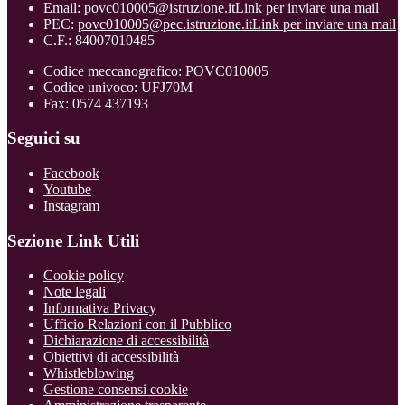
Email:
povc010005@istruzione.it
Link per inviare una mail
PEC:
povc010005@pec.istruzione.it
Link per inviare una mail
C.F.: 84007010485
Codice meccanografico: POVC010005
Codice univoco: UFJ70M
Fax: 0574 437193
Seguici su
Facebook
Youtube
Instagram
Sezione Link Utili
Cookie policy
Note legali
Informativa Privacy
Ufficio Relazioni con il Pubblico
Dichiarazione di accessibilità
Obiettivi di accessibilità
Whistleblowing
Gestione consensi cookie