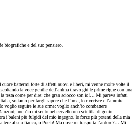
e biografiche e del suo pensiero.
uore battermi forte di affetti nuovi e liberi, mi venne molte volte il
ed ascoltando la voce gentile dell’anima tiravo giù le prime righe con una
e la testa come per dire: che gran sciocco son io!… Mi pareva infatti
alia, soltanto per fargli sapere che l’ama, lo riverisce e l’ammira.
 Io voglio seguire le sue orme: voglio anch’io combattere
anzoni; anch’io mi sento nel cervello una scintilla di genio
ra i baleni più fulgidi del mio ingegno, le forze più potenti della mia
mbattere al suo fianco, o Poeta! Ma dove mi trasporta l’ardore?… Mi