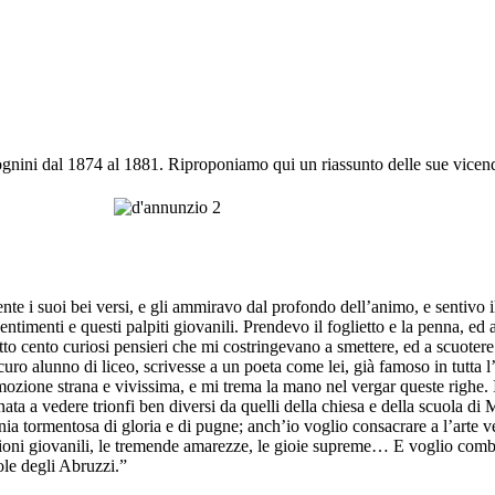
ognini dal 1874 al 1881.
Riproponiamo qui un riassunto delle sue vicend
e i suoi bei versi, e gli ammiravo dal profondo dell’animo, e sentivo il c
i sentimenti e questi palpiti giovanili. Prendevo il foglietto e la penna, 
ratto cento curiosi pensieri che mi costringevano a smettere, ed a scuoter
 alunno di liceo, scrivesse a un poeta come lei, già famoso in tutta l’It
mozione strana e vivissima, e mi trema la mano nel vergar queste righe.
 a vedere trionfi ben diversi da quelli della chiesa e della scuola di M
nia tormentosa di gloria e di pugne; anch’io voglio consacrare a l’arte ve
pirazioni giovanili, le tremende amarezze, le gioie supreme… E voglio co
ole degli Abruzzi.”