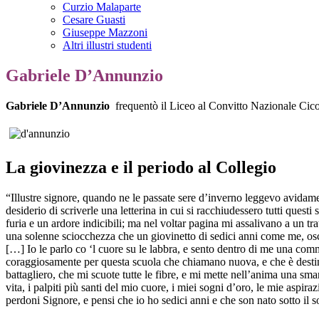
Curzio Malaparte
Cesare Guasti
Giuseppe Mazzoni
Altri illustri studenti
Gabriele D’Annunzio
Gabriele D’Annunzio
frequentò il Liceo al Convitto Nazionale Cic
La giovinezza e il periodo al Collegio
“Illustre signore, quando ne le passate sere d’inverno leggevo avidament
desiderio di scriverle una letterina in cui si racchiudessero tutti quest
furia e un ardore indicibili; ma nel voltar pagina mi assalivano a un t
una solenne sciocchezza che un giovinetto di sedici anni come me, oscuro
[…] Io le parlo co ‘l cuore su le labbra, e sento dentro di me una com
coraggiosamente per questa scuola che chiamano nuova, e che è destinata
battagliero, che mi scuote tutte le fibre, e mi mette nell’anima una sma
vita, i palpiti più santi del mio cuore, i miei sogni d’oro, le mie as
perdoni Signore, e pensi che io ho sedici anni e che son nato sotto il s