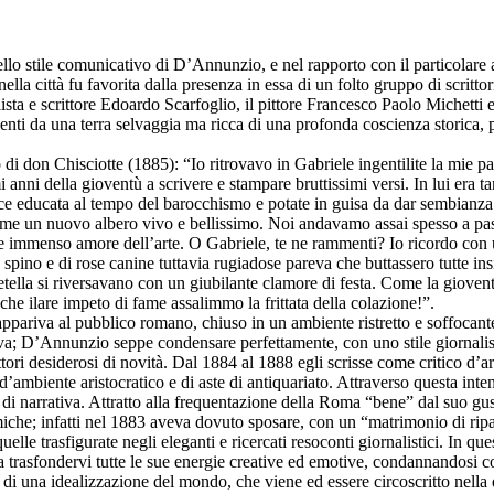
 dello stile comunicativo di D’Annunzio, e nel rapporto con il particola
la città fu favorita dalla presenza in essa di un folto gruppo di scrittori,
sta e scrittore Edoardo Scarfoglio, il pittore Francesco Paolo Michetti 
enti da una terra selvaggia ma ricca di una profonda coscienza storica, pe
di don Chisciotte (1885): “Io ritrovavo in Gabriele ingentilite la mie pa
i anni della gioventù a scrivere e stampare bruttissimi versi. In lui era
rce educata al tempo del barocchismo e potate in guisa da dar sembianza
come un nuovo albero vivo e bellissimo. Noi andavamo assai spesso a pass
de immenso amore dell’arte. O Gabriele, te ne rammenti? Io ricordo con
o spino e di rose canine tuttavia rugiadose pareva che buttassero tutte in
etella si riversavano con un giubilante clamore di festa. Come la giovent
 che ilare impeto di fame assalimmo la frittata della colazione!”.
re appariva al pubblico romano, chiuso in un ambiente ristretto e soffoca
siva; D’Annunzio seppe condensare perfettamente, con uno stile giornalisti
lettori desiderosi di novità. Dal 1884 al 1888 egli scrisse come critico 
d’ambiente aristocratico e di aste di antiquariato. Attraverso questa int
opere di narrativa. Attratto alla frequentazione della Roma “bene” dal suo g
miche; infatti nel 1883 aveva dovuto sposare, con un “matrimonio di ripar
le trasfigurate negli eleganti e ricercati resoconti giornalistici. In ques
trasfondervi tutte le sue energie creative ed emotive, condannandosi così 
 di una idealizzazione del mondo, che viene ed essere circoscritto nella