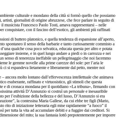
re ambiente culturale e mondano della città si formò quello che possiamo
 artisti, giornalisti di origine abruzzese, che fece parlare in seguito di
e il musicista Francesco Paolo Tosti, amava rappresentarsi – nelle
r conquistare, con il fascino dell’esotico, gli ambienti più raffinati
ssioni di buttero platonico, e quella tendenza di espansione all’aperto,
 tanto spontaneo il senso della barbarie e tanto curiosamente commisto a
 d’una qualche cosa poco selvatica, educata questa per altro e potata
eggiare insieme, e in quel lungo andare a piedi o in carrozza e nei
 un senso di tenerezza ineffabile un pellegrinaggio che noi facemmo
sieme le gemme novelle alla prime carezze del sole: per l’aria le
ù ci si espandeva lietamente e liberamente dal petto, mentre noi
nte – ancora molto lontano dall’effervescenza intellettuale che animava
co esuberante, raffinato e virtuosistico, gli stimoli che questa
d’arte e di cronaca mondana per il quotidiano «La tribuna», firmando con
ensissima attività D’Annunzio si costruì un personale e inesauribile
usto per l’esibizione della bellezza e del lusso, D’Annunzio si era
azione”, la contessina Maria Gallese, da cui ebbe tre figli (Mario,
to rito di iniziazione letteraria egli mise rapidamente “a fuoco” il
per tutta la vita ad accumulare debiti e a fuggire dai creditori. Si
 dimensione del mito; la sua fantasia lottò prepotentemente per imporre