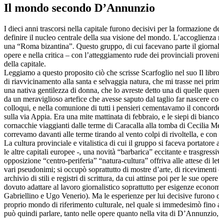
Il mondo secondo D’Annunzio
I dieci anni trascorsi nella capitale furono decisivi per la formazione
definire il nucleo centrale della sua visione del mondo. L’accoglienza nel
una “Roma bizantina”. Questo gruppo, di cui facevano parte il giornali
opere e nella critica – con l’atteggiamento rude dei provinciali proveni
della capitale.
Leggiamo a questo proposito ciò che scrisse Scarfoglio nel suo Il libro 
di riavvicinamento alla santa e selvaggia natura, che mi trasse nei prim
una nativa gentilezza di donna, che lo avreste detto una di quelle que
da un meraviglioso artefice che avesse saputo dal taglio far nascere 
colloqui, e nella comunione di tutti i pensieri cementavamo il concor
sulla via Appia. Era una mite mattinata di febbraio, e le siepi di bianc
cornacchie viaggianti dalle terme di Caracalla alla tomba di Cecilia M
correvamo davanti alle terme tirando al vento colpi di rivoltella, e con
La cultura provinciale e vitalistica di cui il gruppo si faceva portato
le altre capitali europee -, una novità “barbarica” eccitante e trasgres
opposizione “centro-periferia” “natura-cultura” offriva alle attese di 
vari pseudonimi; si occupò soprattutto di mostre d’arte, di ricevimenti 
archivio di stili e registri di scrittura, da cui attinse poi per le sue 
dovuto adattare al lavoro giornalistico soprattutto per esigenze econo
Gabriellino e Ugo Venerio). Ma le esperienze per lui decisive furono quel
proprio mondo di riferimento culturale, nel quale si immedesimò fino a 
può quindi parlare, tanto nelle opere quanto nella vita di D’Annunzio,